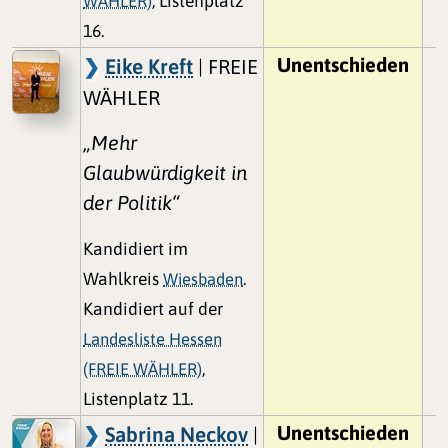
WÄHLER)
, Listenplatz
16.
Unentschieden
Eike Kreft
| FREIE
WÄHLER
„Mehr
Glaubwürdigkeit in
der Politik“
Kandidiert im
Wahlkreis
Wiesbaden
.
Kandidiert auf der
Landesliste Hessen
(FREIE WÄHLER)
,
Listenplatz 11.
Unentschieden
Sabrina Neckov
|