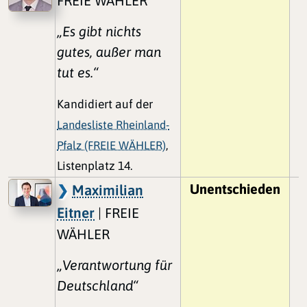
FREIE WÄHLER
„Es gibt nichts
gutes, außer man
tut es.“
Kandidiert auf der
Landesliste Rheinland-
Pfalz (FREIE WÄHLER)
,
Listenplatz 14.
Unentschieden
Maximilian
Eitner
| FREIE
WÄHLER
„Verantwortung für
Deutschland“