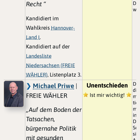
Recht “
Dat
we
Kandidiert im
Wahlkreis
Hannover-
Land I
.
Kandidiert auf der
Landesliste
Niedersachsen (FREIE
WÄHLER)
, Listenplatz 3.
Da 
Unentschieden
Michael Priwe
|
die
FREIE WÄHLER
Ist mir wichtig!
müs
tie
„Auf dem Boden der
mi
inf
Tatsachen,
Da
bürgernahe Politik
Sch
sin
mit gesunden
Al