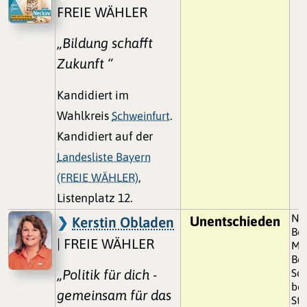
FREIE WÄHLER
„Bildung schafft
Zukunft “
Kandidiert im
Wahlkreis
Schweinfurt
.
Kandidiert auf der
Landesliste Bayern
(FREIE WÄHLER)
,
Listenplatz 12.
Nur
Unentschieden
Kerstin Obladen
Be
| FREIE WÄHLER
Mis
Be
„Politik für dich -
Soz
bei
gemeinsam für das
Str