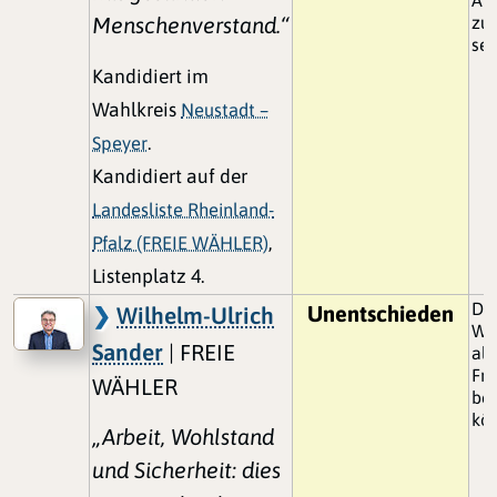
Menschenverstand.“
zu
sei
Kandidiert im
Wahlkreis
Neustadt –
Speyer
.
Kandidiert auf der
Landesliste Rheinland-
Pfalz (FREIE WÄHLER)
,
Listenplatz 4.
Der
Unentschieden
Wilhelm-Ulrich
Wir
Sander
| FREIE
all
Fra
WÄHLER
be
kö
„Arbeit, Wohlstand
und Sicherheit: dies