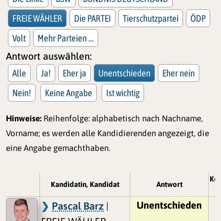
FREIE WÄHLER
Die PARTEI
Tierschutzpartei
ÖDP
Volt
Mehr Parteien …
Antwort auswählen:
Alle
Ja!
Eher ja
Unentschieden
Eher nein
Nein!
Keine Angabe
Ist wichtig
Hinweise:
Reihenfolge: alphabetisch nach Nachname,
Vorname; es werden alle Kandidierenden angezeigt, die
eine Angabe gemachthaben.
Ko
Kandidatin, Kandidat
Antwort
Unentschieden
Pascal Barz
|