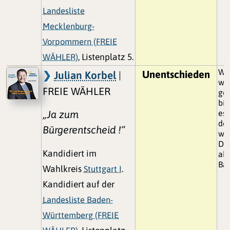
Landesliste
Mecklenburg-
Vorpommern (FREIE
WÄHLER)
, Listenplatz 5.
We
Unentschieden
Julian Korbel
|
we
FREIE WÄHLER
gen
bi
„Ja zum
es 
der
Bürgerentscheid !“
wir
Di
Kandidiert im
abe
Bas
Wahlkreis
Stuttgart I
.
Kandidiert auf der
Landesliste Baden-
Württemberg (FREIE