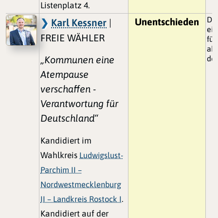
Listenplatz 4.
Di
Unentschieden
Karl Kessner
|
ei
FREIE WÄHLER
fü
abe
„Kommunen eine
des
Atempause
verschaffen -
Verantwortung für
Deutschland“
Kandidiert im
Wahlkreis
Ludwigslust-
Parchim II –
Nordwestmecklenburg
II – Landkreis Rostock I
.
Kandidiert auf der