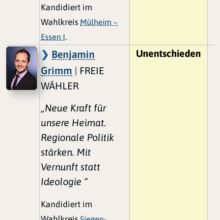
Kandidiert im
Wahlkreis
Mülheim –
Essen I
.
Unentschieden
Benjamin
Grimm
| FREIE
WÄHLER
„Neue Kraft für
unsere Heimat.
Regionale Politik
stärken. Mit
Vernunft statt
Ideologie “
Kandidiert im
Wahlkreis
Siegen-