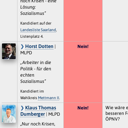
noch Krisen - eine
Lösung:
Sozialismus“
Kandidiert auf der
Landesliste Saarland
,
Listenplatz 4.
Horst Dotten
|
Nein!
MLPD
„Arbeiter in die
Politik - für den
echten
Sozialismus“
Kandidiert im
Wahlkreis
Mettmann II
.
Klaus Thomas
Wie wäre e
Nein!
besseren F
Dumberger
| MLPD
ÖPNV?
„Nur noch Krisen,