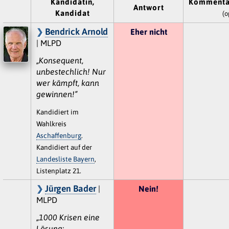
Kandidatin,
Kommenta
Antwort
Kandidat
(o
Bendrick Arnold
Eher nicht
| MLPD
„Konsequent,
unbestechlich! Nur
wer kämpft, kann
gewinnen!“
Kandidiert im
Wahlkreis
Aschaffenburg
.
Kandidiert auf der
Landesliste Bayern
,
Listenplatz 21.
Jürgen Bader
|
Nein!
MLPD
„1000 Krisen eine
Lösung: