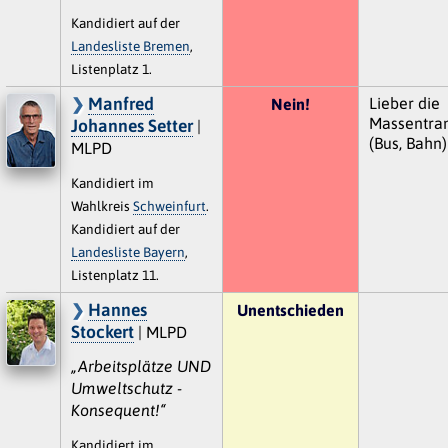
Kandidiert auf der
Landesliste Bremen
,
Listenplatz 1.
Manfred
Lieber die
Nein!
Massentran
Johannes Setter
|
(Bus, Bahn)
MLPD
Kandidiert im
Wahlkreis
Schweinfurt
.
Kandidiert auf der
Landesliste Bayern
,
Listenplatz 11.
Hannes
Unentschieden
Stockert
| MLPD
„Arbeitsplätze UND
Umweltschutz -
Konsequent!“
Kandidiert im