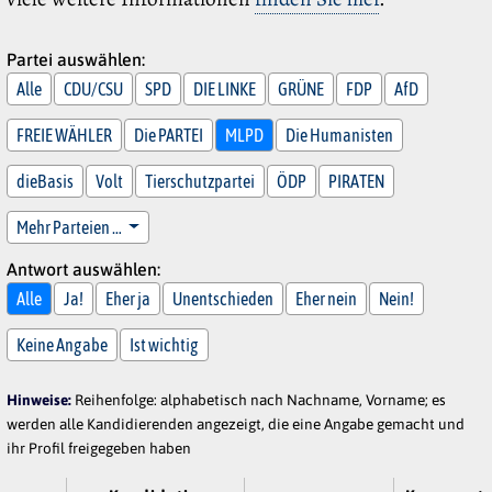
Partei auswählen:
Alle
CDU/CSU
SPD
DIE LINKE
GRÜNE
FDP
AfD
FREIE WÄHLER
Die PARTEI
MLPD
Die Humanisten
dieBasis
Volt
Tierschutzpartei
ÖDP
PIRATEN
Mehr Parteien …
Antwort auswählen:
Alle
Ja!
Eher ja
Unentschieden
Eher nein
Nein!
Keine Angabe
Ist wichtig
Hinweise:
Reihenfolge: alphabetisch nach Nachname, Vorname; es
werden alle Kandidierenden angezeigt, die eine Angabe gemacht und
ihr Profil freigegeben haben