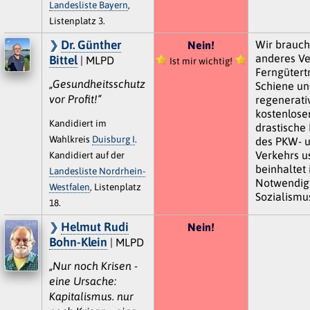
Landesliste Bayern
,
Listenplatz 3.
Dr. Günther
Wir brauch
Nein!
anderes Ve
Bittel
| MLPD
Ist mir wichtig!
Ferngütert
„Gesundheitsschutz
Schiene un
vor Profit!“
regenerati
kostenlose
Kandidiert im
drastische
Wahlkreis
Duisburg I
.
des PKW- 
Verkehrs u
Kandidiert auf der
beinhaltet
Landesliste Nordrhein-
Notwendigk
Westfalen
, Listenplatz
Sozialismu
18.
Helmut Rudi
Nein!
Bohn-Klein
| MLPD
„Nur noch Krisen -
eine Ursache:
Kapitalismus. nur