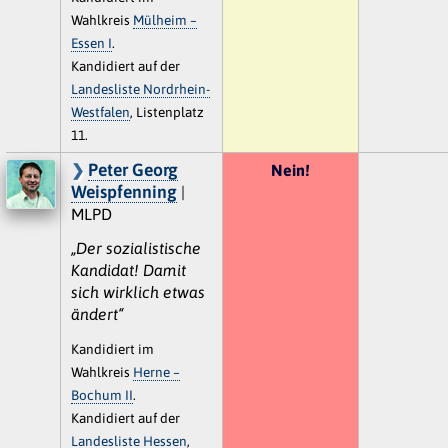
Wahlkreis
Mülheim –
Essen I
.
Kandidiert auf der
Landesliste Nordrhein-
Westfalen
, Listenplatz
11.
Peter Georg
Nein!
Weispfenning
|
MLPD
„Der sozialistische
Kandidat! Damit
sich wirklich etwas
ändert“
Kandidiert im
Wahlkreis
Herne –
Bochum II
.
Kandidiert auf der
Landesliste Hessen
,