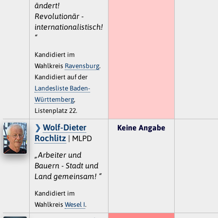
ändert!
Revolutionär -
internationalistisch!
“
Kandidiert im
Wahlkreis
Ravensburg
.
Kandidiert auf der
Landesliste Baden-
Württemberg
,
Listenplatz 22.
Wolf-Dieter
Keine Angabe
Rochlitz
| MLPD
„Arbeiter und
Bauern - Stadt und
Land gemeinsam! “
Kandidiert im
Wahlkreis
Wesel I
.