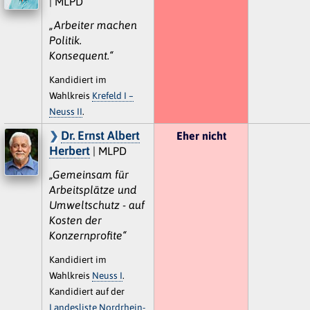
| MLPD
„Arbeiter machen
Politik.
Konsequent.“
Kandidiert im
Wahlkreis
Krefeld I –
Neuss II
.
Dr. Ernst Albert
Eher nicht
Herbert
| MLPD
„Gemeinsam für
Arbeitsplätze und
Umweltschutz - auf
Kosten der
Konzernprofite“
Kandidiert im
Wahlkreis
Neuss I
.
Kandidiert auf der
Landesliste Nordrhein-