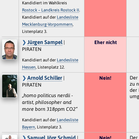
Kandidiert im Wahlkreis
Rostock – Landkreis Rostock II
.
Kandidiert auf der
Landesliste
Mecklenburg-Vorpommern
,
Listenplatz 3.
Jürgen Sampel
|
Eher nicht
PIRATEN
Kandidiert auf der
Landesliste
Hessen
, Listenplatz 12.
Arnold Schiller
Der 
|
Nein!
zu n
PIRATEN
der 
„homo politicus nerdii -
umg
artist, philosopher and
more born 318ppm CO2“
Kandidiert auf der
Landesliste
Bayern
, Listenplatz 3.
Samuel Jörg Schmid
Der 
|
Nein!