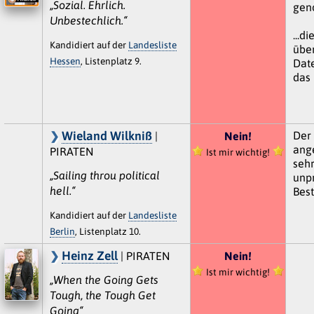
„Sozial. Ehrlich.
gen
Unbestechlich.“
...d
Kandidiert auf der
Landesliste
übe
Hessen
, Listenplatz 9.
Dat
das 
Wieland Wilkniß
Der 
|
Nein!
ang
PIRATEN
Ist mir wichtig!
seh
„Sailing throu political
unpr
hell.“
Bes
Kandidiert auf der
Landesliste
Berlin
, Listenplatz 10.
Heinz Zell
| PIRATEN
Nein!
Ist mir wichtig!
„When the Going Gets
Tough, the Tough Get
Going“