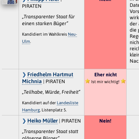
Date
PIRATEN
Vors
„Transparenter Staat für
wir
einen starken Büger“
der 
die 
Kandidiert im Wahlkreis
Neu-
Reg
Ulm
.
nich
rei
kle
Nach
Friedhelm Hartmut
Eher nicht
Michnia
| PIRATEN
Ist mir wichtig!
„Teilhabe, Würde, Freiheit“
Kandidiert auf der
Landesliste
Hamburg
, Listenplatz 5.
Heiko Müller
| PIRATEN
Nein!
„Transparenter Staat statt
gläserne Bürger“