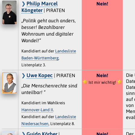
Philip Marcel
Nein!
Köngeter
| PIRATEN
„Politik geht auch anders,
besser! Bezahlbarer
Wohnraum und digitaler
Wandel!“
Kandidiert auf der
Landesliste
Baden-Württemberg
,
Listenplatz 3.
Uwe Kopec
Die
| PIRATEN
Nein!
Dat
Ist mir wichtig!
„Die Menschenrechte sind
Date
unteilbar! “
sinn
auf 
Kandidiert im Wahlkreis
von
Hannover-Land II
.
Men
Kandidiert auf der
Landesliste
eval
Niedersachsen
, Listenplatz 8.
Guido Körber
Der 
|
Nein!