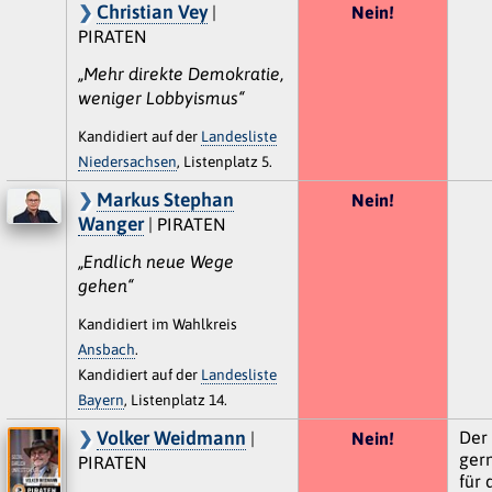
Christian Vey
|
Nein!
PIRATEN
„Mehr direkte Demokratie,
weniger Lobbyismus“
Kandidiert auf der
Landesliste
Niedersachsen
, Listenplatz 5.
Markus Stephan
Nein!
Wanger
| PIRATEN
„Endlich neue Wege
gehen“
Kandidiert im Wahlkreis
Ansbach
.
Kandidiert auf der
Landesliste
Bayern
, Listenplatz 14.
Volker Weidmann
Der
|
Nein!
gern
PIRATEN
für 