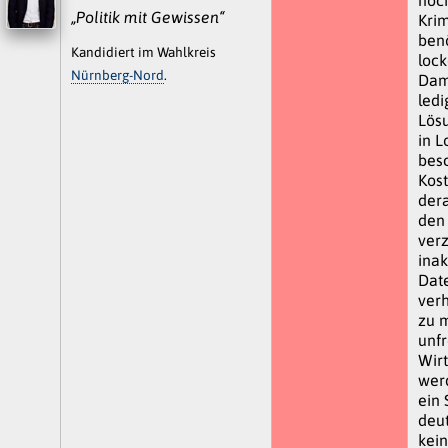
„Politik mit Gewissen“
Kri
ben
Kandidiert im Wahlkreis
lock
Nürnberg-Nord
.
Dami
ledi
Lös
in L
besc
Kos
dera
den
verz
inak
Dat
verh
zu m
unfr
Wirt
werd
ein 
deut
kein