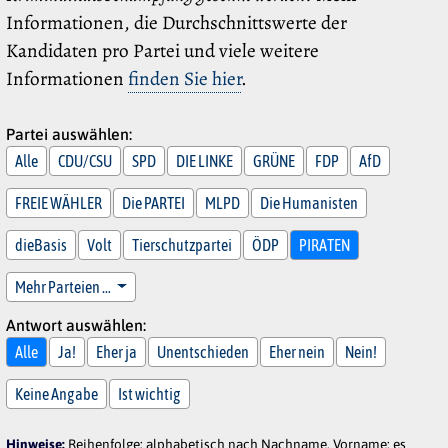
Informationen, die Durchschnittswerte der
Kandidaten pro Partei und viele weitere
Informationen
finden Sie hier
.
Partei auswählen:
Alle
CDU/CSU
SPD
DIE LINKE
GRÜNE
FDP
AfD
FREIE WÄHLER
Die PARTEI
MLPD
Die Humanisten
dieBasis
Volt
Tierschutzpartei
ÖDP
PIRATEN
Mehr Parteien …
Antwort auswählen:
Alle
Ja!
Eher ja
Unentschieden
Eher nein
Nein!
Keine Angabe
Ist wichtig
Hinweise:
Reihenfolge: alphabetisch nach Nachname, Vorname; es