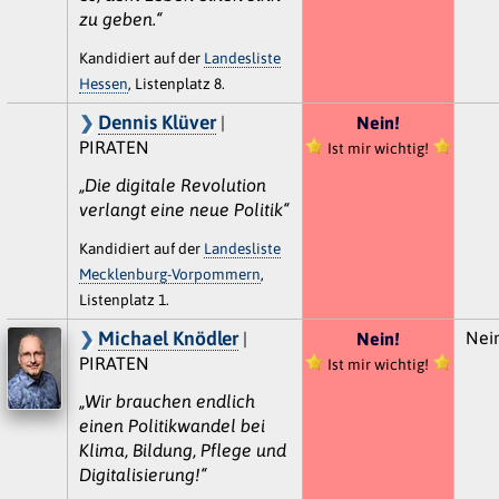
zu geben.“
Kandidiert auf der
Landesliste
Hessen
, Listenplatz 8.
Dennis Klüver
|
Nein!
PIRATEN
Ist mir wichtig!
„Die digitale Revolution
verlangt eine neue Politik“
Kandidiert auf der
Landesliste
Mecklenburg-Vorpommern
,
Listenplatz 1.
Michael Knödler
Nein
|
Nein!
PIRATEN
Ist mir wichtig!
„Wir brauchen endlich
einen Politikwandel bei
Klima, Bildung, Pflege und
Digitalisierung!“