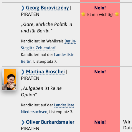
Georg Boroviczény
|
Nein!
PIRATEN
Ist mir wichtig!
„Klare, ehrliche Politik in
und für Berlin “
Kandidiert im Wahlkreis
Berlin-
Steglitz-Zehlendorf
.
Kandidiert auf der
Landesliste
Berlin
, Listenplatz 7.
Martina Broschei
|
Nein!
PIRATEN
„Aufgeben ist keine
Option“
Kandidiert auf der
Landesliste
Niedersachsen
, Listenplatz 3.
Oliver Burkardsmaier
Wir 
|
Nein!
Dat
PIRATEN