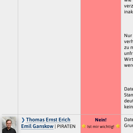
verz
inak
Nur
verh
zu m
unfr
Wirt
wer
Date
Stan
deut
kein
Thomas Ernst Erich
Dat
Nein!
Grun
Emil Ganskow
| PIRATEN
Ist mir wichtig!