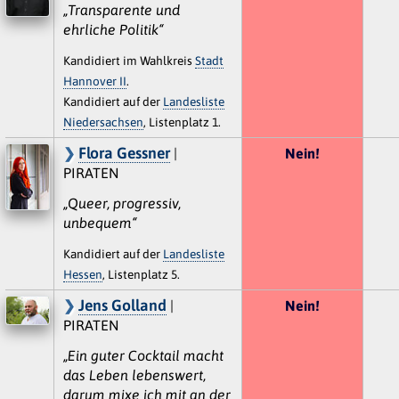
„Transparente und
ehrliche Politik“
Kandidiert im Wahlkreis
Stadt
Hannover II
.
Kandidiert auf der
Landesliste
Niedersachsen
, Listenplatz 1.
Flora Gessner
|
Nein!
PIRATEN
„Queer, progressiv,
unbequem“
Kandidiert auf der
Landesliste
Hessen
, Listenplatz 5.
Jens Golland
|
Nein!
PIRATEN
„Ein guter Cocktail macht
das Leben lebenswert,
darum mixe ich mit an der