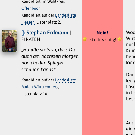
Kandidiert im Wahlkreis
Offenbach
.
Kandidiert auf der
Landesliste
Hessen
, Listenplatz 2.
Stephan Erdmann
Wed
|
Nein!
Wir
PIRATEN
Ist mir wichtig!
noc
„Handle stets so, dass Du
Kri
auch am nächsten Morgen
ben
lock
noch in den Spiegel
schauen kannst“
Dami
Kandidiert auf der
Landesliste
ledi
Lös
Baden-Württemberg
,
in L
Listenplatz 10.
besc
Aus
ein 
wie