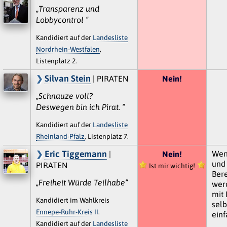
„Transparenz und
Lobbycontrol “
Kandidiert auf der
Landesliste
Nordrhein-Westfalen
,
Listenplatz 2.
Silvan Stein
| PIRATEN
Nein!
„Schnauze voll?
Deswegen bin ich Pirat. “
Kandidiert auf der
Landesliste
Rheinland-Pfalz
, Listenplatz 7.
Eric Tiggemann
Wen
|
Nein!
und 
PIRATEN
Ist mir wichtig!
Ber
„Freiheit Würde Teilhabe“
wer
mit
Kandidiert im Wahlkreis
selb
Ennepe-Ruhr-Kreis II
.
einf
Kandidiert auf der
Landesliste