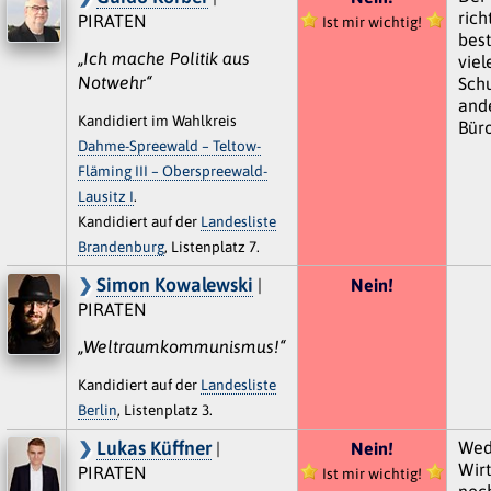
rich
PIRATEN
Ist mir wichtig!
best
„Ich mache Politik aus
viel
Notwehr“
Schu
and
Kandidiert im Wahlkreis
Büro
Dahme-Spreewald – Teltow-
Fläming III – Oberspreewald-
Lausitz I
.
Kandidiert auf der
Landesliste
Brandenburg
, Listenplatz 7.
Simon Kowalewski
|
Nein!
PIRATEN
„Weltraumkommunismus!“
Kandidiert auf der
Landesliste
Berlin
, Listenplatz 3.
Lukas Küffner
Wed
|
Nein!
Wir
PIRATEN
Ist mir wichtig!
noc