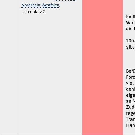
Nordrhein-Westfalen
,
Listenplatz 7.
End
Wirt
ein 
100-
gibt
Befü
For
viel
den
eig
an M
Zud
reg
Tra
Han