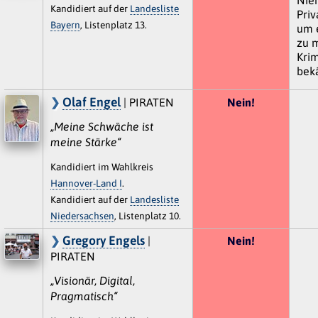
Kandidiert auf der
Landesliste
Priv
Bayern
, Listenplatz 13.
um e
zu 
Krim
bek
Olaf Engel
| PIRATEN
Nein!
„Meine Schwäche ist
meine Stärke“
Kandidiert im Wahlkreis
Hannover-Land I
.
Kandidiert auf der
Landesliste
Niedersachsen
, Listenplatz 10.
Gregory Engels
|
Nein!
PIRATEN
„Visionär, Digital,
Pragmatisch“