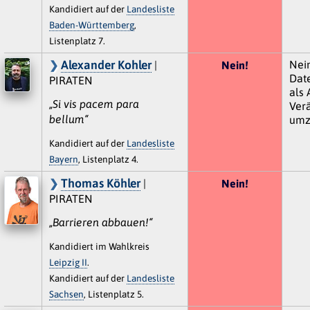
Kandidiert auf der
Landesliste
Baden-Württemberg
,
Listenplatz 7.
Alexander Kohler
Nein
|
Nein!
Date
PIRATEN
als
„Si vis pacem para
Ver
bellum“
umz
Kandidiert auf der
Landesliste
Bayern
, Listenplatz 4.
Thomas Köhler
|
Nein!
PIRATEN
„Barrieren abbauen!“
Kandidiert im Wahlkreis
Leipzig II
.
Kandidiert auf der
Landesliste
Sachsen
, Listenplatz 5.