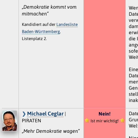
„Demokratie kommt vom
Wen
mitmachen“
Dat
ver
Kandidiert auf der
Landesliste
dam
Baden-Württemberg
,
erwi
die 
Listenplatz 2.
ang
sofe
Weit
Ein
Dat
men
Gen
stel
inak
Michael Ceglar
Date
|
Nein!
Grun
PIRATEN
Ist mir wichtig!
Welt
„Mehr Demokratie wagen“
Nie