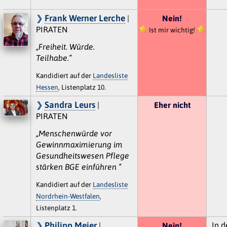
Frank Werner Lerche
|
Nein!
PIRATEN
Ist mir wichtig!
„Freiheit. Würde.
Teilhabe.“
Kandidiert auf der
Landesliste
Hessen
, Listenplatz 10.
Sandra Leurs
|
Eher nicht
PIRATEN
„Menschenwürde vor
Gewinnmaximierung im
Gesundheitswesen Pflege
stärken BGE einführen “
Kandidiert auf der
Landesliste
Nordrhein-Westfalen
,
Listenplatz 1.
Philipp Meier
In d
|
Nein!