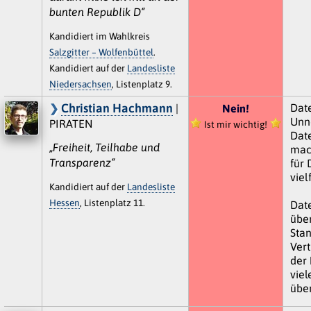
bunten Republik D“
Kandidiert im Wahlkreis
Salzgitter – Wolfenbüttel
.
Kandidiert auf der
Landesliste
Niedersachsen
, Listenplatz 9.
Christian Hachmann
Date
|
Nein!
Unn
PIRATEN
Ist mir wichtig!
Dat
„Freiheit, Teilhabe und
mach
Transparenz“
für
viel
Kandidiert auf der
Landesliste
Hessen
, Listenplatz 11.
Dat
über
Stan
Ver
der 
viel
über