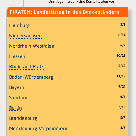
Uns liegen leider keine Kontaktdaten vor.
PIRATEN: Landeslisten in den Bundesländern
Hamburg
3/6
Niedersachsen
6/14
Nordrhein-Westfalen
6/7
Hessen
10/12
Rheinland-Pfalz
5/12
Baden-Württemberg
11/18
Bayern
9/24
Saarland
0/4
Berlin
3/10
Brandenburg
2/7
Mecklenburg-Vorpommern
4/7