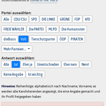
Partei auswählen:
Alle
CDU/CSU
SPD
DIE LINKE
GRÜNE
FDP
AfD
FREIE WÄHLER
Die PARTEI
MLPD
Die Humanisten
dieBasis
Volt
Tierschutzpartei
ÖDP
PIRATEN
Mehr Parteien …
Antwort auswählen:
Alle
Ja!
Eher ja
Unentschieden
Eher nein
Nein!
Keine Angabe
Ist wichtig
Hinweise:
Reihenfolge: alphabetisch nach Nachname, Vorname; es
werden alle Kandidierenden angezeigt, die eine Angabe gemacht und
ihr Profil freigegeben haben