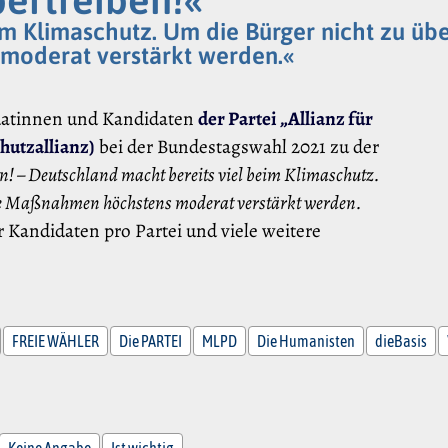
m Klimaschutz. Um die Bürger nicht zu übe
oderat verstärkt werden.«
datinnen und Kandidaten
der Partei „Allianz für
hutzallianz)
bei der Bundestagswahl 2021 zu der
n! – Deutschland macht bereits viel beim Klimaschutz.
nde Maßnahmen höchstens moderat verstärkt werden.
 Kandidaten pro Partei und viele weitere
FREIE WÄHLER
Die PARTEI
MLPD
Die Humanisten
dieBasis
Keine Angabe
Ist wichtig