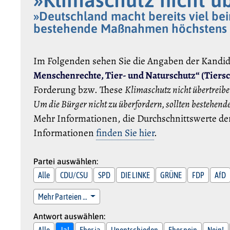
»Deutschland macht bereits viel bei
bestehende Maßnahmen höchstens m
Im Folgenden sehen Sie die Angaben der Kandi
Menschenrechte, Tier- und Naturschutz“ (Tiersc
Forderung bzw. These
Klimaschutz nicht übertreibe
Um die Bürger nicht zu überfordern, sollten bestehe
Mehr Informationen, die Durchschnittswerte der
Informationen
finden Sie hier
.
Partei auswählen:
Alle
CDU/CSU
SPD
DIE LINKE
GRÜNE
FDP
AfD
Mehr Parteien …
Antwort auswählen:
Alle
Ja!
Eher ja
Unentschieden
Eher nein
Nein!