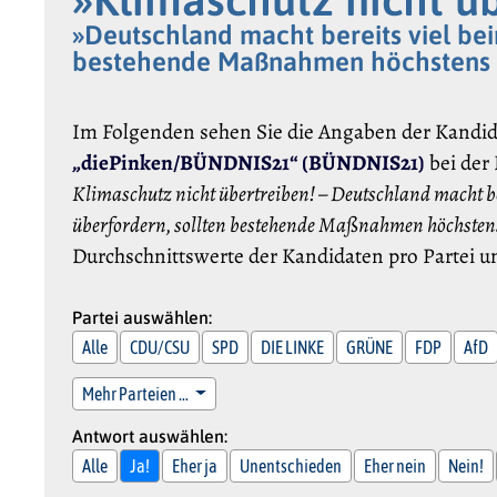
»Deutschland macht bereits viel bei
bestehende Maßnahmen höchstens m
Im Folgenden sehen Sie die Angaben der Kandi
„diePinken/BÜNDNIS21“ (BÜNDNIS21)
bei der
Klimaschutz nicht übertreiben! – Deutschland macht b
überfordern, sollten bestehende Maßnahmen höchsten
Durchschnittswerte der Kandidaten pro Partei u
Partei auswählen:
Alle
CDU/CSU
SPD
DIE LINKE
GRÜNE
FDP
AfD
Mehr Parteien …
Antwort auswählen:
Alle
Ja!
Eher ja
Unentschieden
Eher nein
Nein!