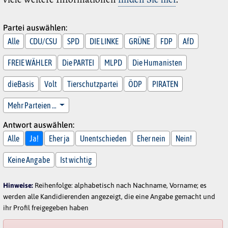
Partei auswählen:
Alle
CDU/CSU
SPD
DIE LINKE
GRÜNE
FDP
AfD
FREIE WÄHLER
Die PARTEI
MLPD
Die Humanisten
dieBasis
Volt
Tierschutzpartei
ÖDP
PIRATEN
Mehr Parteien …
Antwort auswählen:
Alle
Ja!
Eher ja
Unentschieden
Eher nein
Nein!
Keine Angabe
Ist wichtig
Hinweise:
Reihenfolge: alphabetisch nach Nachname, Vorname; es
werden alle Kandidierenden angezeigt, die eine Angabe gemacht und
ihr Profil freigegeben haben