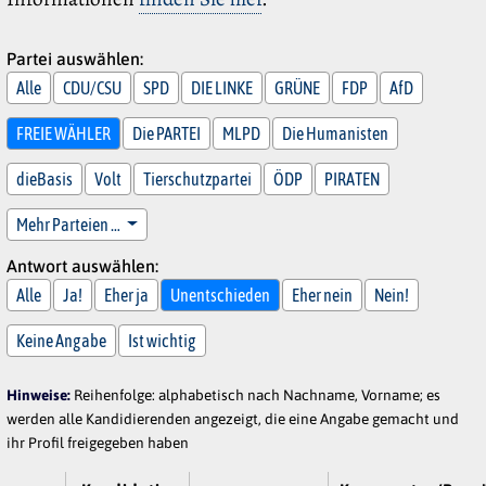
Partei auswählen:
Alle
CDU/CSU
SPD
DIE LINKE
GRÜNE
FDP
AfD
FREIE WÄHLER
Die PARTEI
MLPD
Die Humanisten
dieBasis
Volt
Tierschutzpartei
ÖDP
PIRATEN
Mehr Parteien …
Antwort auswählen:
Alle
Ja!
Eher ja
Unentschieden
Eher nein
Nein!
Keine Angabe
Ist wichtig
Hinweise:
Reihenfolge: alphabetisch nach Nachname, Vorname; es
werden alle Kandidierenden angezeigt, die eine Angabe gemacht und
ihr Profil freigegeben haben