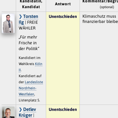
Kandidatin,
Kommentar/Begr
Antwort
Kandidat
(optional)
Torsten
Klimaschutz muss
Unentschieden
finanzierbar bleibe
Ilg
| FREIE
WÄHLER
„Für mehr
Frische in
der Politik“
Kandidiert im
Wahlkreis
Köln
II
.
Kandidiert auf
der
Landesliste
Nordrhein-
Westfalen
,
Listenplatz 5.
Detlev
Unentschieden
Krüger
|