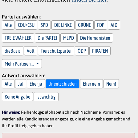
Partei auswählen:
Alle
CDU/CSU
SPD
DIE LINKE
GRÜNE
FDP
AfD
FREIE WÄHLER
Die PARTEI
MLPD
Die Humanisten
dieBasis
Volt
Tierschutzpartei
ÖDP
PIRATEN
Mehr Parteien …
Antwort auswählen:
Alle
Ja!
Eher ja
Unentschieden
Eher nein
Nein!
Keine Angabe
Ist wichtig
Hinweise:
Reihenfolge: alphabetisch nach Nachname, Vorname; es
werden alle Kandidierenden angezeigt, die eine Angabe gemacht und
ihr Profil freigegeben haben