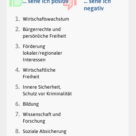
… sehe ich positiv
… sehe ich
negativ
1.
Wirtschaftswachstum
2.
Bürgerrechte und
persönliche Freiheit
3.
Förderung
lokaler/regionaler
Interessen
4.
Wirtschaftliche
Freiheit
5.
Innere Sicherheit,
Schutz vor Kriminalität
6.
Bildung
7.
Wissenschaft und
Forschung
8.
Soziale Absicherung