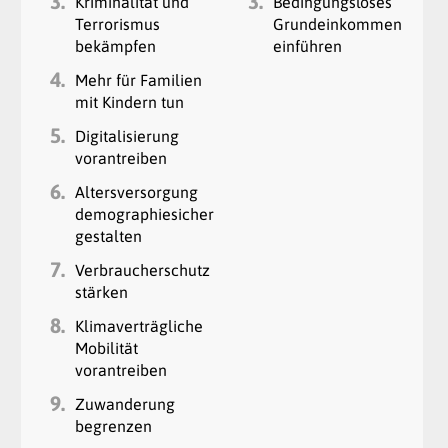
3.
3.
Kriminalität und
Bedingungsloses
Terrorismus
Grundeinkommen
bekämpfen
einführen
4.
Mehr für Familien
mit Kindern tun
5.
Digitalisierung
vorantreiben
6.
Altersversorgung
demographiesicher
gestalten
7.
Verbraucherschutz
stärken
8.
Klimaverträgliche
Mobilität
vorantreiben
9.
Zuwanderung
begrenzen