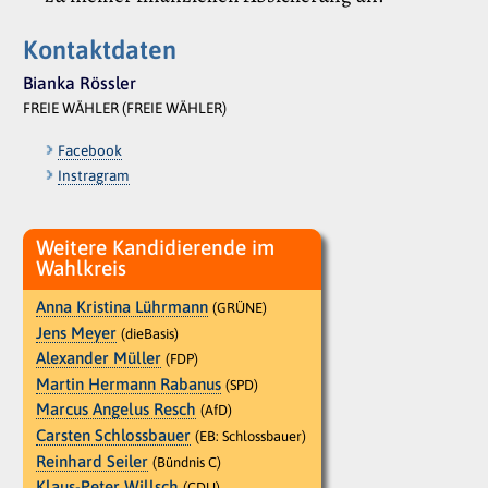
Kontaktdaten
Bianka Rössler
FREIE WÄHLER (FREIE WÄHLER)
Facebook
Instragram
Weitere Kandidierende im
Wahlkreis
Anna Kristina Lührmann
(GRÜNE)
Jens Meyer
(dieBasis)
Alexander Müller
(FDP)
Martin Hermann Rabanus
(SPD)
Marcus Angelus Resch
(AfD)
Carsten Schlossbauer
(EB: Schlossbauer)
Reinhard Seiler
(Bündnis C)
Klaus-Peter Willsch
(CDU)