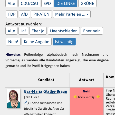
Alle
CDU/CSU
SPD
DIE LINKE
GRÜNE
FDP
AfD
PIRATEN
Mehr Parteien …
Antwort auswählen:
Alle
Ja!
Eher ja
Unentschieden
Eher nein
Nein!
Keine Angabe
Ist wichtig
Hinweise:
Reihenfolge: alphabetisch nach Nachname und
Vorname; es werden alle Kandidaten angezeigt, die eine Angabe
gemacht und ihr Profil freigegeben haben
Kom
Kandidat
Antwort
Eine 
Eva-Maria Glathe-Braun
Nein!
Überw
| DIE LINKE
Ist mir wichtig!
Raums 
selbst
„Für eine solidarische und
Verkeh
friedliche Gesellschaft an der
Straft
reagie
alle teilhaben können“