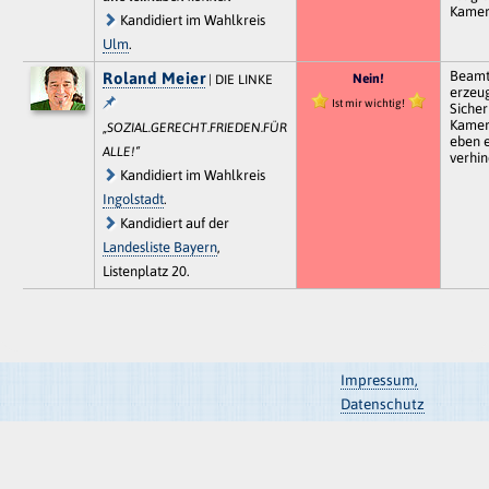
Kamer
Kandidiert im Wahlkreis
Ulm
.
Beamte
Roland Meier
Nein!
| DIE LINKE
erzeu
Ist mir wichtig!
Sicher
Kamera
„SOZIAL.GERECHT.FRIEDEN.FÜR
eben e
ALLE!“
verhin
Kandidiert im Wahlkreis
Ingolstadt
.
Kandidiert auf der
Landesliste Bayern
,
Listenplatz 20.
Impressum,
Datenschutz