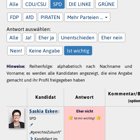
Alle
CDU/CSU
SPD
DIE LINKE
GRÜNE
FDP
AfD
PIRATEN
Mehr Parteien …
Antwort auswählen:
Alle
Ja!
Eher ja
Unentschieden
Eher nein
Nein!
Keine Angabe
Ist wichtig
Hinweise:
Reihenfolge: alphabetisch nach Nachname und
Vorname; es werden alle Kandidaten angezeigt, die eine Angabe
gemacht und ihr Profil freigegeben haben
Kommentar/B
Kandidat
Antwort
(option
Saskia Esken
Eher nicht
|
SPD
Ist mir wichtig!
„#gerechteZukunft“
Kandidiert im