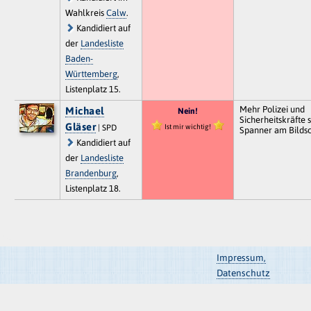
Wahlkreis
Calw
.
Kandidiert auf
der
Landesliste
Baden-
Württemberg
,
Listenplatz 15.
Mehr Polizei und
Michael
Nein!
Sicherheitskräfte s
Gläser
Ist mir wichtig!
| SPD
Spanner am Bilds
Kandidiert auf
der
Landesliste
Brandenburg
,
Listenplatz 18.
Impressum,
Datenschutz