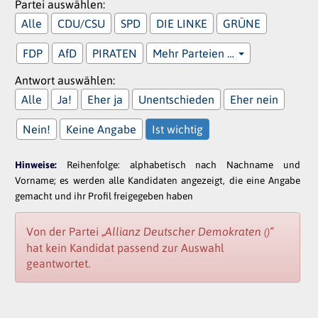
Partei auswählen:
Alle
CDU/CSU
SPD
DIE LINKE
GRÜNE
FDP
AfD
PIRATEN
Mehr Parteien …
Antwort auswählen:
Alle
Ja!
Eher ja
Unentschieden
Eher nein
Nein!
Keine Angabe
Ist wichtig
Hinweise:
Reihenfolge: alphabetisch nach Nachname und
Vorname; es werden alle Kandidaten angezeigt, die eine Angabe
gemacht und ihr Profil freigegeben haben
Von der Partei
„Allianz Deutscher Demokraten
“
()
hat kein Kandidat passend zur Auswahl
geantwortet.