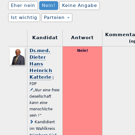
Eher nein
Nein!
Keine Angabe
Ist wichtig
Parteien
Kommenta
Kandidat
Antwort
(o
Dr.med.
Nein!
Dieter
Hans
Heinrich
Katterle
|
FDP
„Nur eine freie
Gesellschaft
kann eine
menschliche
sein !“
Kandidiert
im Wahlkreis