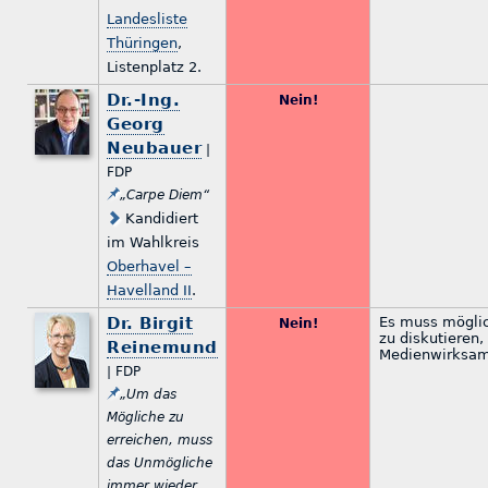
Landesliste
Thüringen
,
Listenplatz 2.
Dr.-Ing.
Nein!
Georg
Neubauer
|
FDP
„Carpe Diem“
Kandidiert
im Wahlkreis
Oberhavel –
Havelland II
.
Dr. Birgit
Es muss möglic
Nein!
zu diskutieren,
Reinemund
Medienwirksamk
| FDP
„Um das
Mögliche zu
erreichen, muss
das Unmögliche
immer wieder