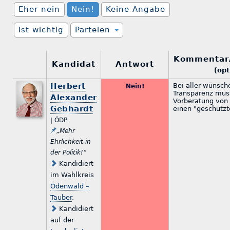
Eher nein
Nein!
Keine Angabe
Ist wichtig
Parteien
Kommentar
Kandidat
Antwort
(opt
Herbert
Bei aller wünsc
Nein!
Transparenz muss
Alexander
Vorberatung von
Gebhardt
einen "geschütz
| ÖDP
„Mehr
Ehrlichkeit in
der Politik!“
Kandidiert
im Wahlkreis
Odenwald –
Tauber
.
Kandidiert
auf der