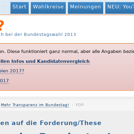
Start
Wahlkreise
Meinungen
NEU: You
?
ch bei der Bundestagswahl 2013
ion. Diese funktioniert ganz normal, aber alle Angaben bezi
ellen Infos und Kandidatenvergleich
teien 2017?
2017
Mehr Transparenz im Bundestag!
FDP
en auf die Forderung/These