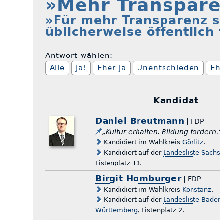
»Mehr Transpare
»Für mehr Transparenz s
üblicherweise öffentlich
Antwort wählen:
Alle
Ja!
Eher ja
Unentschieden
Eh
Kandidat
Daniel Breutmann
| FDP
„Kultur erhalten. Bildung fördern.
Kandidiert im Wahlkreis
Görlitz
.
Kandidiert auf der
Landesliste Sach
Listenplatz 13.
Birgit Homburger
| FDP
Kandidiert im Wahlkreis
Konstanz
.
Kandidiert auf der
Landesliste Bade
Württemberg
, Listenplatz 2.