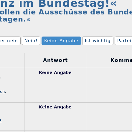
nz im Bundestag!«
ollen die Ausschüsse des Bund
 tagen.«
er nein
Nein!
Keine Angabe
Ist wichtig
Parte
Antwort
Komme
Keine Angabe
“
sen
,
Keine Angabe
n-