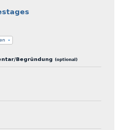
estages
ien
ntar/Begründung
(optional)