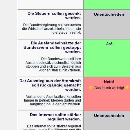
Die Steuern sollen gesenkt
Unentschieden
werden.
Die Bundesregierung soll versuchen
die Wirtschaft anzukurbeln, indem sie
die Steuern senkt.
Die Auslandseinsätze der
Ja!
Bundeswehr sollen gestoppt
werden.
Die Bundeswehr soll ihre
Auslandseinsätze schnellstmöglich
stoppen und sich zum Beispiel aus
Afghanistan zurückziehen.
Der Ausstieg aus der Atomkraft
Nein!
soll rückgängig gemacht
Das ist mir wichtig!
werden.
Vorhandene Atomkraftwerke sollen
länger in Betrieb bleiben dürfen und
langfristig neue geplant werden.
Das Internet sollte stärker
Unentschieden
reguliert werden.
Das Internet sollte stärker reguliert
werden, um die Bevölkerung und die