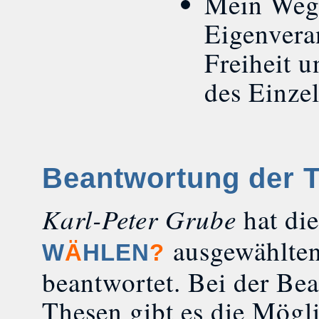
Mein Weg 
Eigenveran
Freiheit 
des Einze
Beantwortung der 
Karl-Peter Grube
hat di
ausgewählte
W
Ä
HLEN
?
beantwortet. Bei der Be
Thesen gibt es die Mögli