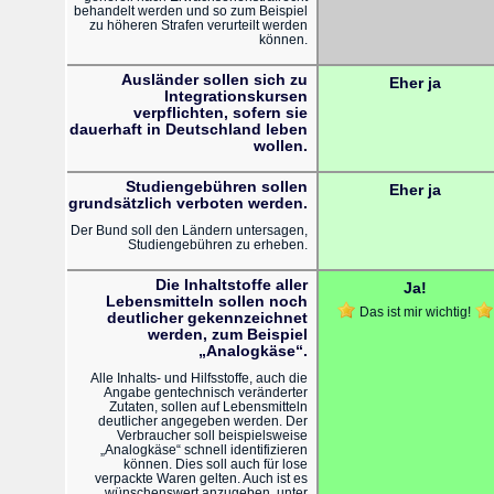
behandelt werden und so zum Beispiel
zu höheren Strafen verurteilt werden
können.
Ausländer sollen sich zu
Eher ja
Integrationskursen
verpflichten, sofern sie
dauerhaft in Deutschland leben
wollen.
Studiengebühren sollen
Eher ja
grundsätzlich verboten werden.
Der Bund soll den Ländern untersagen,
Studiengebühren zu erheben.
Die Inhaltstoffe aller
Ja!
Lebensmitteln sollen noch
Das ist mir wichtig!
deutlicher gekennzeichnet
werden, zum Beispiel
„Analogkäse“.
Alle Inhalts- und Hilfsstoffe, auch die
Angabe gentechnisch veränderter
Zutaten, sollen auf Lebensmitteln
deutlicher angegeben werden. Der
Verbraucher soll beispielsweise
„Analogkäse“ schnell identifizieren
können. Dies soll auch für lose
verpackte Waren gelten. Auch ist es
wünschenswert anzugeben, unter