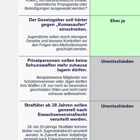
Poker), rechtsextremistische Inhalte,
islamistische Propaganda oder
Beleidigungen ausgeweitet werden?
Der Gesetzgeber soll härter
Eher ja
gegen „Komasaufen“
einschreiten.
Jugendliche sollen durch strengere
Gesetze und bessere Kontrollen vor
den Folgen des Alkoholkonsums
geschützt werden.
Privatpersonen sollen keine
Unentschieden
Schusswaffen mehr zuhause
lagern dürfen.
Beispielsweise Mitglieder von
Schützenvereinen oder Jäger dürften
ihre Waffen z.B. nur noch an besonders
geschützten Orten und nicht mehr
zuhause aufbewahren.
Straftäter ab 18 Jahren sollen
Unentschieden
generell nach
Erwachsenenstrafrecht
verurteilt werden.
18- bis 20-jährige Straftäter können
bisher nach Jugendstrafrecht verurteilt
werden. In Zukunft sollen Volljährige
generell nach Erwachsenenstrafrecht