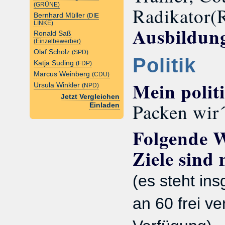
(GRÜNE)
Radikator(
Bernhard Müller
(DIE
LINKE)
Ausbildun
Ronald Saß
(Einzelbewerber)
Olaf Scholz
(SPD)
Politik
Katja Suding
(FDP)
Marcus Weinberg
(CDU)
Mein polit
Ursula Winkler
(NPD)
Jetzt Vergleichen
Packen wir´
Einladen
Folgende 
Ziele sind
(es steht in
an 60 frei ve