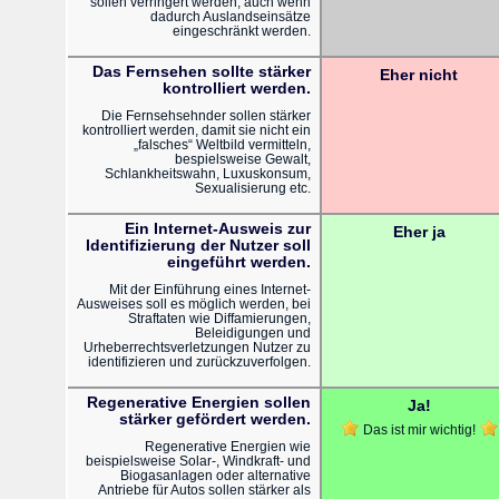
sollen verringert werden, auch wenn
dadurch Auslandseinsätze
eingeschränkt werden.
Das Fernsehen sollte stärker
Eher nicht
kontrolliert werden.
Die Fernsehsehnder sollen stärker
kontrolliert werden, damit sie nicht ein
„falsches“ Weltbild vermitteln,
bespielsweise Gewalt,
Schlankheitswahn, Luxuskonsum,
Sexualisierung etc.
Ein Internet-Ausweis zur
Eher ja
Identifizierung der Nutzer soll
eingeführt werden.
Mit der Einführung eines Internet-
Ausweises soll es möglich werden, bei
Straftaten wie Diffamierungen,
Beleidigungen und
Urheberrechtsverletzungen Nutzer zu
identifizieren und zurückzuverfolgen.
Regenerative Energien sollen
Ja!
stärker gefördert werden.
Das ist mir wichtig!
Regenerative Energien wie
beispielsweise Solar-, Windkraft- und
Biogasanlagen oder alternative
Antriebe für Autos sollen stärker als