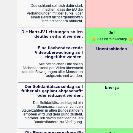
Deutschland soll sich dafür stark
machen, dass die EU die
Verhandlungen mit der Türkei über
einen Beitritt nicht ergebnisoffen
fortführt sondern abbricht.
Die Hartz-IV Leistungen sollen
Ja!
deutlich erhöht werden.
Das ist mir wichtig!
Eine flächendeckende
Unentschieden
Videoüberwachung soll
eingeführt werden.
Alle öffentlichen Orte sollen
flächendeckend per Video überwacht
und die Bewegungen aller Menschen
aufgezeichnet werden.
Der Solidaritätszuschlag soll
Eher ja
früher als geplant abgeschafft
oder reduziert werden.
Der Solidaritätszuschlag ist ein
Steuerzuschlag, der von den
Steuerzahlern in allen Bundesländern
erhoben wird und dem Bund zusteht.
Ein großer Teil davon steht den neuen
Bundesländern zur Verfügung.
Die Betreuungsangebote für