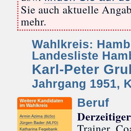
Sie auch aktuelle Anga
mehr.
Wahlkreis: Hamb
Landesliste Hamb
Karl-Peter Gr
Jahrgang 1951, K
Beruf
Weitere Kandidaten
im Wahlkreis
Derzeitige
Armin Azima
(BüSo)
Jürgen Bader
(MLPD)
Trainer, C
Katharina Fegebank