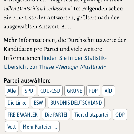
sollen Deutschland verlassen.«
? Im Folgenden sehen
Sie eine Liste der Antworten, gefiltert nach der
ausgewählten Antwort-Art.
Mehr Informationen, die Durchschnittswerte der
Kandidaten pro Partei und viele weitere
Informationen
finden Sie in der Statistik-
Übersicht zur These
»Weniger Muslime!«
Partei auswählen:
Alle
SPD
CDU/CSU
GRÜNE
FDP
AfD
Die Linke
BSW
BÜNDNIS DEUTSCHLAND
FREIE WÄHLER
Die PARTEI
Tierschutzpartei
ÖDP
Volt
Mehr Parteien …