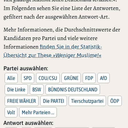
Im Folgenden sehen Sie eine Liste der Antworten,
gefiltert nach der ausgewählten Antwort-Art.
Mehr Informationen, die Durchschnittswerte der
Kandidaten pro Partei und viele weitere
Informationen
finden Sie in der Statistik-
Übersicht zur These
»Weniger Muslime!«
Partei auswählen:
Alle
SPD
CDU/CSU
GRÜNE
FDP
AfD
Die Linke
BSW
BÜNDNIS DEUTSCHLAND
FREIE WÄHLER
Die PARTEI
Tierschutzpartei
ÖDP
Volt
Mehr Parteien …
Antwort auswählen: