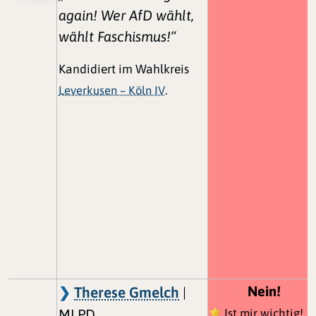
again! Wer AfD wählt,
wählt Faschismus!“
Kandidiert im Wahlkreis
Leverkusen – Köln IV
.
Nein!
Therese Gmelch
|
MLPD
Ist mir wichtig!