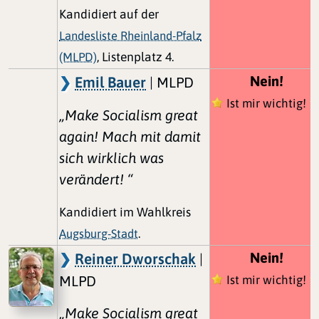
Kandidiert auf der
Landesliste Rheinland-Pfalz
(MLPD)
, Listenplatz 4.
Nein!
Emil Bauer
| MLPD
Ist mir wichtig!
„Make Socialism great
again! Mach mit damit
sich wirklich was
verändert! “
Kandidiert im Wahlkreis
Augsburg-Stadt
.
Nein!
Reiner Dworschak
|
MLPD
Ist mir wichtig!
„Make Socialism great