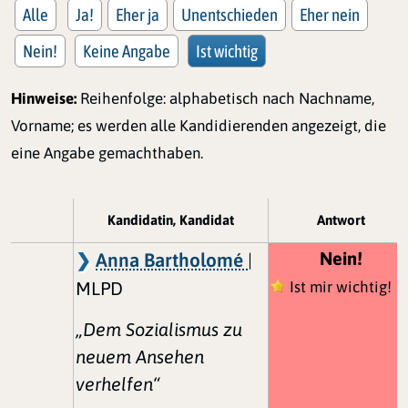
Alle
Ja!
Eher ja
Unentschieden
Eher nein
Nein!
Keine Angabe
Ist wichtig
Hinweise:
Reihenfolge: alphabetisch nach Nachname,
Vorname; es werden alle Kandidierenden angezeigt, die
eine Angabe gemachthaben.
Kandidatin, Kandidat
Antwort
Nein!
Anna Bartholomé
|
MLPD
Ist mir wichtig!
„Dem Sozialismus zu
neuem Ansehen
verhelfen“