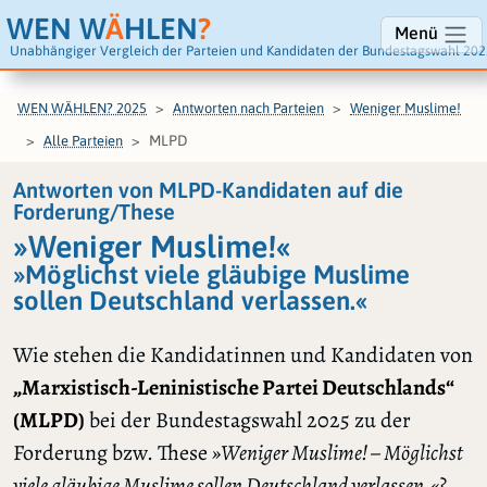
WEN W
Ä
HLEN
?
Menü
Unabhängiger Vergleich der Parteien und Kandidaten der Bundestagswahl 202
WEN WÄHLEN? 2025
Antworten nach Parteien
Weniger Muslime!
MLPD
Alle Parteien
Antworten von MLPD-Kandidaten auf die
Forderung/These
»Weniger Muslime!«
»Möglichst viele gläubige Muslime
sollen Deutschland verlassen.«
Wie stehen die Kandidatinnen und Kandidaten von
„Marxistisch-Leninistische Partei Deutschlands“
(MLPD)
bei der Bundestagswahl 2025 zu der
Forderung bzw. These
»Weniger Muslime! – Möglichst
viele gläubige Muslime sollen Deutschland verlassen.«
?