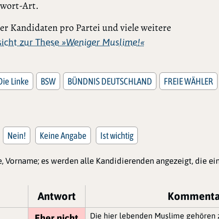
twort-Art.
r Kandidaten pro Partei und viele weitere
rsicht zur These
»Weniger Muslime!«
Die Linke
BSW
BÜNDNIS DEUTSCHLAND
FREIE WÄHLER
Nein!
Keine Angabe
Ist wichtig
, Vorname; es werden alle Kandidierenden angezeigt, die e
Antwort
Kommenta
Die hier lebenden Muslime gehören z
Eher nicht