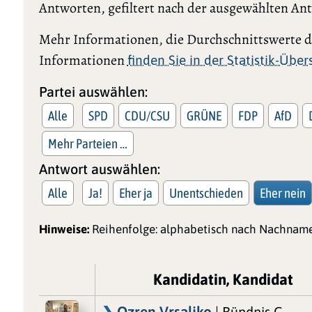
Antworten, gefiltert nach der ausgewählten An
Mehr Informationen, die Durchschnittswerte de
Informationen
finden Sie in der Statistik-Übe
Partei auswählen:
Alle
SPD
CDU/CSU
GRÜNE
FDP
AfD
Mehr Parteien …
Antwort auswählen:
Alle
Ja!
Eher ja
Unentschieden
Eher nein
Hinweise:
Reihenfolge: alphabetisch nach Nachname
Kandidatin, Kandidat
Ozren Vrsaljko
| Bündnis C