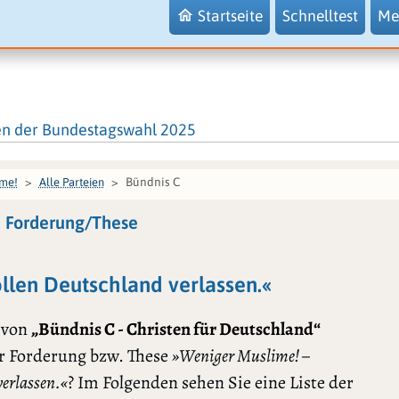
Startseite
Schnelltest
Me
en der Bundestagswahl 2025
Bündnis C
ime!
Alle Parteien
e Forderung/These
llen Deutschland verlassen.«
 von
„Bündnis C - Christen für Deutschland“
r Forderung bzw. These
»Weniger Muslime! –
verlassen.«
? Im Folgenden sehen Sie eine Liste der