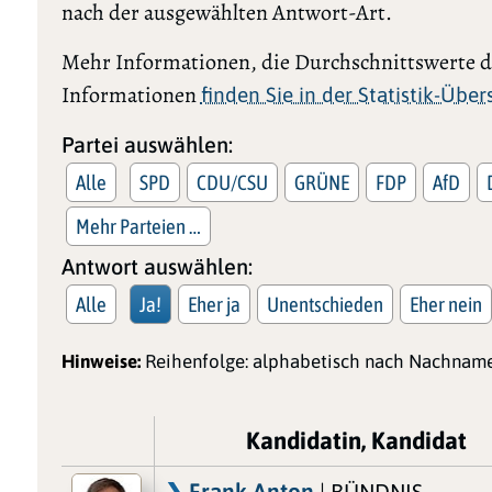
nach der ausgewählten Antwort-Art.
Mehr Informationen, die Durchschnittswerte de
Informationen
finden Sie in der Statistik-Übe
Partei auswählen:
Alle
SPD
CDU/CSU
GRÜNE
FDP
AfD
Mehr Parteien …
Antwort auswählen:
Alle
Ja!
Eher ja
Unentschieden
Eher nein
Hinweise:
Reihenfolge: alphabetisch nach Nachname
Kandidatin, Kandidat
Frank Anton
| BÜNDNIS