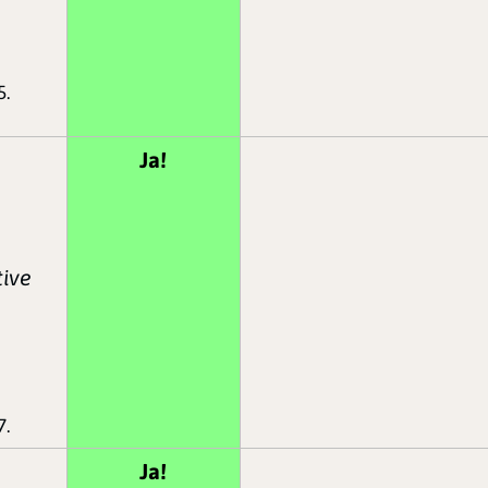
5.
Ja!
tive
7.
Ja!