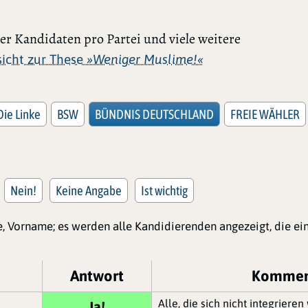
r Kandidaten pro Partei und viele weitere
rsicht zur These
»Weniger Muslime!«
Die Linke
BSW
BÜNDNIS DEUTSCHLAND
FREIE WÄHLER
Nein!
Keine Angabe
Ist wichtig
, Vorname; es werden alle Kandidierenden angezeigt, die e
Antwort
Kommen
Alle, die sich nicht integrier
Ja!