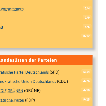
g-Vorpommern
1/4
1/9
lt
4/6
0/12
Landeslisten der Parteien
atische Partei Deutschlands
(SPD)
6/14
emokratische Union Deutschlands
(CDU)
4/26
/DIE GRÜNEN
(GRÜNE)
4/10
atische Partei
(FDP)
9/15