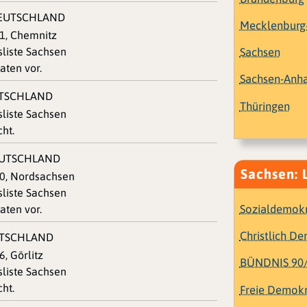
DEUTSCHLAND
Mecklenbur
61, Chemnitz
Sachsen
sliste Sachsen
aten vor.
Sachsen-Anha
UTSCHLAND
Thüringen
sliste Sachsen
ht.
EUTSCHLAND
Sachsen: 
50, Nordsachsen
sliste Sachsen
Sozialdemokr
aten vor.
Christlich D
UTSCHLAND
, Görlitz
BÜNDNIS 90
sliste Sachsen
ht.
Freie Demokr