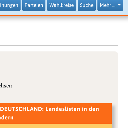
inungen
Parteien
Wahlkreise
Suche
Mehr …
chsen
DEUTSCHLAND: Landeslisten in den
ndern