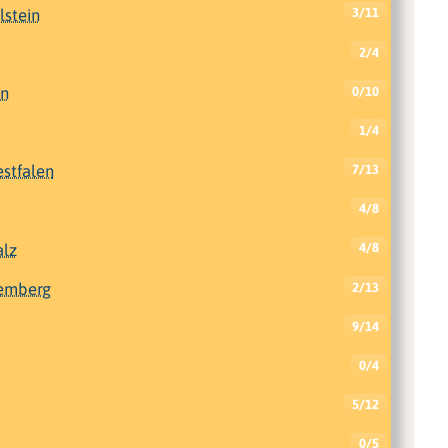
lstein
3/11
2/4
en
0/10
1/4
stfalen
7/13
4/8
alz
4/8
emberg
2/13
9/14
0/4
5/12
0/5