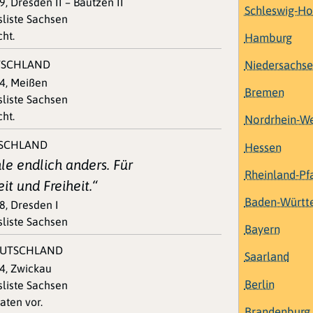
, Dresden II – Bautzen II
Schleswig-Ho
sliste Sachsen
ht.
Hamburg
Niedersachs
TSCHLAND
54, Meißen
Bremen
sliste Sachsen
ht.
Nordrhein-We
TSCHLAND
Hessen
e endlich anders. Für
Rheinland-Pf
it und Freiheit.“
Baden-Württ
8, Dresden I
sliste Sachsen
Bayern
EUTSCHLAND
Saarland
4, Zwickau
Berlin
sliste Sachsen
aten vor.
Brandenburg