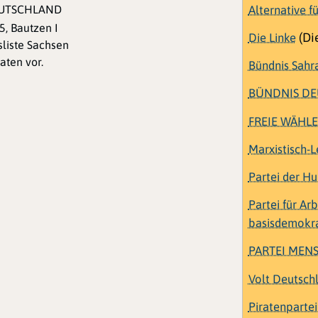
Alternative f
EUTSCHLAND
5, Bautzen I
Die Linke
(Die
sliste Sachsen
aten vor.
Bündnis Sahr
BÜNDNIS D
FREIE WÄHL
Marxistisch-L
Partei der H
Partei für Ar
basisdemokrat
PARTEI MEN
Volt Deutsch
Piratenparte