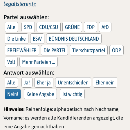
legalisieren!«
Partei auswählen:
Alle
SPD
CDU/CSU
GRÜNE
FDP
AfD
Die Linke
BSW
BÜNDNIS DEUTSCHLAND
FREIE WÄHLER
Die PARTEI
Tierschutzpartei
ÖDP
Volt
Mehr Parteien …
Antwort auswählen:
Alle
Ja!
Eher ja
Unentschieden
Eher nein
Nein!
Keine Angabe
Ist wichtig
Hinweise:
Reihenfolge: alphabetisch nach Nachname,
Vorname; es werden alle Kandidierenden angezeigt, die
eine Angabe gemachthaben.