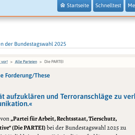
Startseite
Schnelltest
Me
en der Bundestagswahl 2025
Die PARTEI
 vor!
Alle Parteien
ie Forderung/These
ät aufzuklären und Terroranschläge zu verh
ikation.«
 von
„Partei für Arbeit, Rechtsstaat, Tierschutz,
tive“ (Die PARTEI)
bei der Bundestagswahl 2025 zu