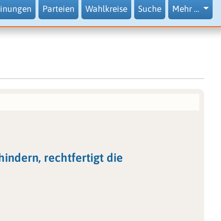
inungen
Parteien
Wahlkreise
Suche
Mehr …
indern, rechtfertigt die