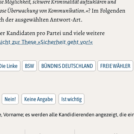
Die Möglichkeit, schwere Kriminalität aufzuklären und
asslose Überwachung von Kommunikation.«
? Im Folgenden
nach der ausgewählten Antwort-Art.
r Kandidaten pro Partei und viele weitere
rsicht zur These
»Sicherheit geht vor!«
Die Linke
BSW
BÜNDNIS DEUTSCHLAND
FREIE WÄHLER
Nein!
Keine Angabe
Ist wichtig
, Vorname; es werden alle Kandidierenden angezeigt, die e