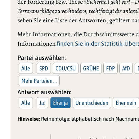
der Forderung bzw. These
»Sicherheit geht vor! – 
Terroranschläge zu verhindern, rechtfertigt die anl
sehen Sie eine Liste der Antworten, gefiltert 
Mehr Informationen, die Durchschnittswerte de
Informationen
finden Sie in der Statistik-Übe
Partei auswählen:
Alle
SPD
CDU/CSU
GRÜNE
FDP
AfD
Mehr Parteien …
Antwort auswählen:
Alle
Ja!
Eher ja
Unentschieden
Eher nein
Hinweise:
Reihenfolge: alphabetisch nach Nachname