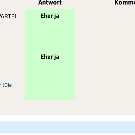
Antwort
Komme
Eher ja
PARTEI
Eher ja
n (Die