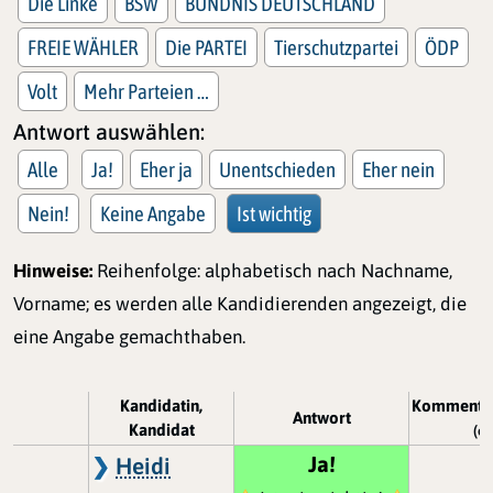
Die Linke
BSW
BÜNDNIS DEUTSCHLAND
FREIE WÄHLER
Die PARTEI
Tierschutzpartei
ÖDP
Volt
Mehr Parteien …
Antwort auswählen:
Alle
Ja!
Eher ja
Unentschieden
Eher nein
Nein!
Keine Angabe
Ist wichtig
Hinweise:
Reihenfolge: alphabetisch nach Nachname,
Vorname; es werden alle Kandidierenden angezeigt, die
eine Angabe gemachthaben.
Kandidatin,
Kommenta
Antwort
Kandidat
(op
Ja!
Heidi