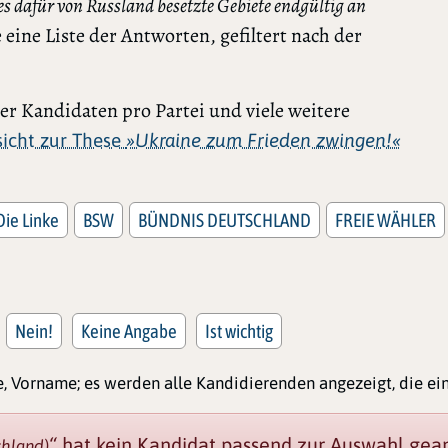
s dafür von Russland besetzte Gebiete endgültig an
 eine Liste der Antworten, gefiltert nach der
r Kandidaten pro Partei und viele weitere
rsicht zur These
»Ukraine zum Frieden zwingen!«
Die Linke
BSW
BÜNDNIS DEUTSCHLAND
FREIE WÄHLER
Nein!
Keine Angabe
Ist wichtig
, Vorname; es werden alle Kandidierenden angezeigt, die e
“
hat kein Kandidat passend zur Auswahl gean
chland)