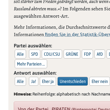
soll stärker zum Frieden gedrängt werden, auch wenn e
Russland abtreten muss.«
? Im Folgenden sehen Sie
ausgewählten Antwort-Art.
Mehr Informationen, die Durchschnittswerte de
Informationen
finden Sie in der Statistik-Übe
Partei auswählen:
Alle
SPD
CDU/CSU
GRÜNE
FDP
AfD
Mehr Parteien …
Antwort auswählen:
Alle
Ja!
Eher ja
Unentschieden
Eher nein
Hinweise:
Reihenfolge: alphabetisch nach Nachname
Von der Partei
„PIRATEN
(Piratenpartei Deuts