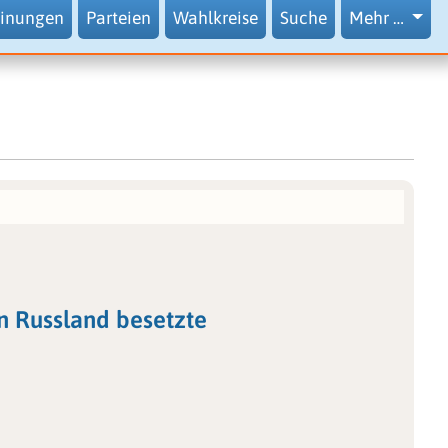
inungen
Parteien
Wahlkreise
Suche
Mehr …
n Russland besetzte