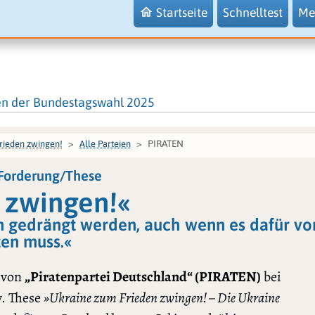
Startseite
Schnelltest
Me
en der Bundestagswahl 2025
PIRATEN
rieden zwingen!
Alle Parteien
 Forderung/These
 zwingen!«
en gedrängt werden, auch wenn es dafür vo
ten muss.«
 von
„Piratenpartei Deutschland“ (PIRATEN)
bei
. These
»Ukraine zum Frieden zwingen! – Die Ukraine