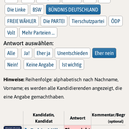
Die Linke
BSW
BÜNDNIS DEUTSCHLAND
FREIE WÄHLER
Die PARTEI
Tierschutzpartei
ÖDP
Volt
Mehr Parteien …
Antwort auswählen:
Alle
Ja!
Eher ja
Unentschieden
Eher nein
Nein!
Keine Angabe
Ist wichtig
Hinweise:
Reihenfolge: alphabetisch nach Nachname,
Vorname; es werden alle Kandidierenden angezeigt, die
eine Angabe gemachthaben.
Kandidatin,
Kommentar/Begrü
Antwort
Kandidat
(optional)