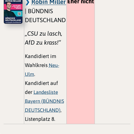
Eher nicht
Robin Miller
| BÜNDNIS
DEUTSCHLAND
„CSU zu lasch,
AfD zu krass!“
Kandidiert im
Wahlkreis
Neu-
Ulm
.
Kandidiert auf
der
Landesliste
Bayern (BÜNDNIS
DEUTSCHLAND)
,
Listenplatz 8.