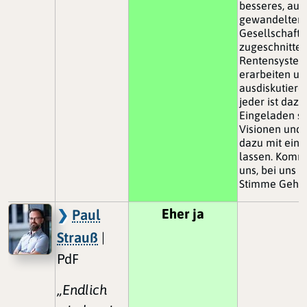
besseres, auf 
gewandelten
Gesellschaft
zugeschnitte
Rentensyste
erarbeiten un
ausdiskutiere
jeder ist dazu
Eingeladen s
Visionen und 
dazu mit einf
lassen. Komm
uns, bei uns f
Stimme Gehör
Eher ja
Paul
Strauß
|
PdF
„Endlich