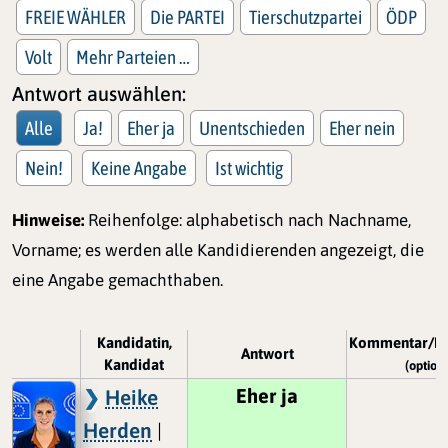
FREIE WÄHLER
Die PARTEI
Tierschutzpartei
ÖDP
Volt
Mehr Parteien …
Antwort auswählen:
Alle
Ja!
Eher ja
Unentschieden
Eher nein
Nein!
Keine Angabe
Ist wichtig
Hinweise:
Reihenfolge: alphabetisch nach Nachname,
Vorname; es werden alle Kandidierenden angezeigt, die
eine Angabe gemachthaben.
Kandidatin,
Kommentar/Be
Antwort
Kandidat
(optiona
Eher ja
Heike
Herden
|