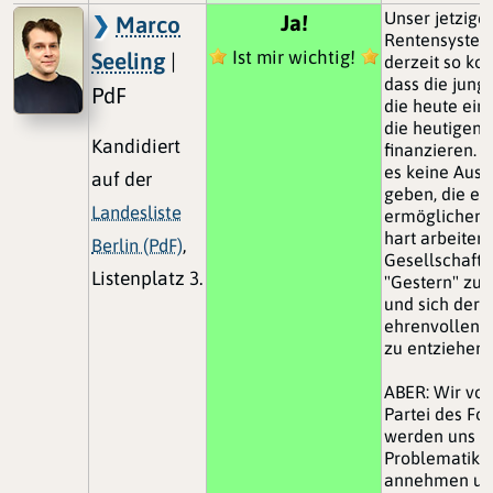
Unser jetzige
Ja!
Marco
Rentensystem 
Ist mir wichtig!
Seeling
|
derzeit so kon
dass die jung
PdF
die heute ein
die heutigen 
Kandidiert
finanzieren. A
es keine Aus
auf der
geben, die es
Landesliste
ermöglichen 
hart arbeiten
Berlin (PdF)
,
Gesellschaft 
Listenplatz 3.
"Gestern" zu 
und sich der
ehrenvollen 
zu entziehen!
ABER: Wir von
Partei des For
werden uns d
Problematik
annehmen un