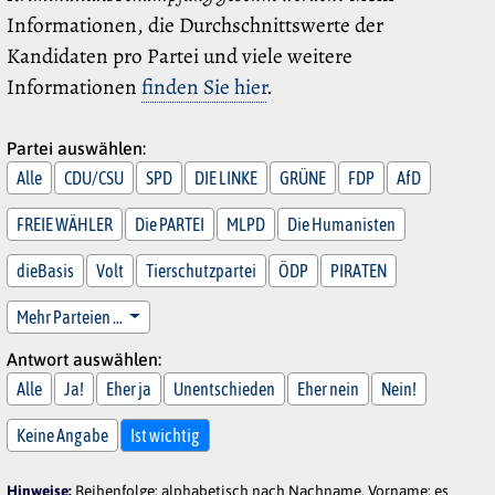
Informationen, die Durchschnittswerte der
Kandidaten pro Partei und viele weitere
Informationen
finden Sie hier
.
Partei auswählen:
Alle
CDU/CSU
SPD
DIE LINKE
GRÜNE
FDP
AfD
FREIE WÄHLER
Die PARTEI
MLPD
Die Humanisten
dieBasis
Volt
Tierschutzpartei
ÖDP
PIRATEN
Mehr Parteien …
Antwort auswählen:
Alle
Ja!
Eher ja
Unentschieden
Eher nein
Nein!
Keine Angabe
Ist wichtig
Hinweise:
Reihenfolge: alphabetisch nach Nachname, Vorname; es