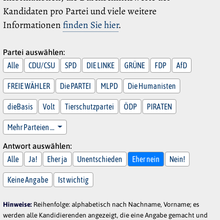
Kandidaten pro Partei und viele weitere
Informationen
finden Sie hier
.
Partei auswählen:
Alle
CDU/CSU
SPD
DIE LINKE
GRÜNE
FDP
AfD
FREIE WÄHLER
Die PARTEI
MLPD
Die Humanisten
dieBasis
Volt
Tierschutzpartei
ÖDP
PIRATEN
Mehr Parteien …
Antwort auswählen:
Alle
Ja!
Eher ja
Unentschieden
Eher nein
Nein!
Keine Angabe
Ist wichtig
Hinweise:
Reihenfolge: alphabetisch nach Nachname, Vorname; es
werden alle Kandidierenden angezeigt, die eine Angabe gemacht und