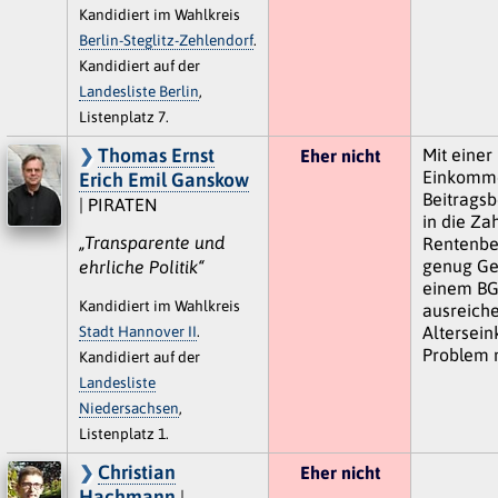
Kandidiert im Wahlkreis
Berlin-Steglitz-Zehlendorf
.
Kandidiert auf der
Landesliste Berlin
,
Listenplatz 7.
Thomas Ernst
Mit einer
Eher nicht
Einkomm
Erich Emil Ganskow
Beitrags
| PIRATEN
in die Za
„Transparente und
Rentenbe
genug Ge
ehrliche Politik“
einem BG
Kandidiert im Wahlkreis
ausreich
Stadt Hannover II
.
Altersein
Problem 
Kandidiert auf der
Landesliste
Niedersachsen
,
Listenplatz 1.
Christian
Eher nicht
Hachmann
|