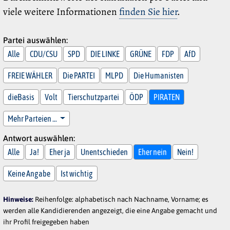
viele weitere Informationen
finden Sie hier
.
Partei auswählen:
Alle
CDU/CSU
SPD
DIE LINKE
GRÜNE
FDP
AfD
FREIE WÄHLER
Die PARTEI
MLPD
Die Humanisten
dieBasis
Volt
Tierschutzpartei
ÖDP
PIRATEN
Mehr Parteien …
Antwort auswählen:
Alle
Ja!
Eher ja
Unentschieden
Eher nein
Nein!
Keine Angabe
Ist wichtig
Hinweise:
Reihenfolge: alphabetisch nach Nachname, Vorname; es
werden alle Kandidierenden angezeigt, die eine Angabe gemacht und
ihr Profil freigegeben haben