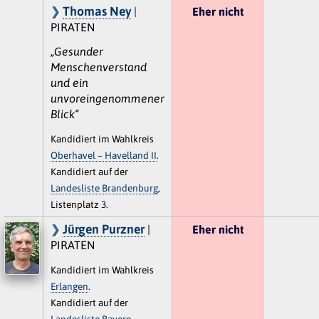
Thomas Ney
|
Eher nicht
PIRATEN
„Gesunder
Menschenverstand
und ein
unvoreingenommener
Blick“
Kandidiert im Wahlkreis
Oberhavel – Havelland II
.
Kandidiert auf der
Landesliste Brandenburg
,
Listenplatz 3.
Jürgen Purzner
|
Eher nicht
PIRATEN
Kandidiert im Wahlkreis
Erlangen
.
Kandidiert auf der
Landesliste Bayern
,