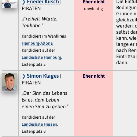
Frieder Kirsch
Die Einfü
|
Eher nicht
Bedingun
PIRATEN
unwichtig
Grundein
„Freiheit. Würde.
gleichzei
Teilhabe.“
werden, 
selbst da
Kandidiert im Wahlkreis
kann, wie
Hamburg-Altona
.
lange er 
nach Ren
Kandidiert auf der
Eintrittsa
Landesliste Hamburg
,
dann.
Listenplatz 3.
Simon Klages
|
Eher nicht
PIRATEN
„Der Sinn des Lebens
ist es, dem Leben
einen Sinn zu geben.“
Kandidiert auf der
Landesliste Hessen
,
Listenplatz 8.