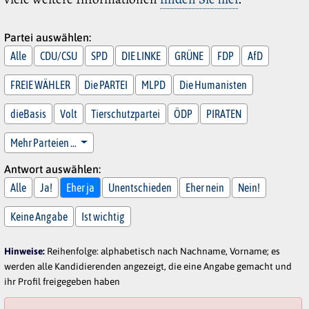
Partei auswählen:
Alle
CDU/CSU
SPD
DIE LINKE
GRÜNE
FDP
AfD
FREIE WÄHLER
Die PARTEI
MLPD
Die Humanisten
dieBasis
Volt
Tierschutzpartei
ÖDP
PIRATEN
Mehr Parteien …
Antwort auswählen:
Alle
Ja!
Eher ja
Unentschieden
Eher nein
Nein!
Keine Angabe
Ist wichtig
Hinweise:
Reihenfolge: alphabetisch nach Nachname, Vorname; es
werden alle Kandidierenden angezeigt, die eine Angabe gemacht und
ihr Profil freigegeben haben