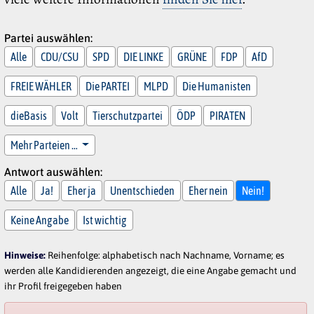
Partei auswählen:
Alle
CDU/CSU
SPD
DIE LINKE
GRÜNE
FDP
AfD
FREIE WÄHLER
Die PARTEI
MLPD
Die Humanisten
dieBasis
Volt
Tierschutzpartei
ÖDP
PIRATEN
Mehr Parteien …
Antwort auswählen:
Alle
Ja!
Eher ja
Unentschieden
Eher nein
Nein!
Keine Angabe
Ist wichtig
Hinweise:
Reihenfolge: alphabetisch nach Nachname, Vorname; es
werden alle Kandidierenden angezeigt, die eine Angabe gemacht und
ihr Profil freigegeben haben