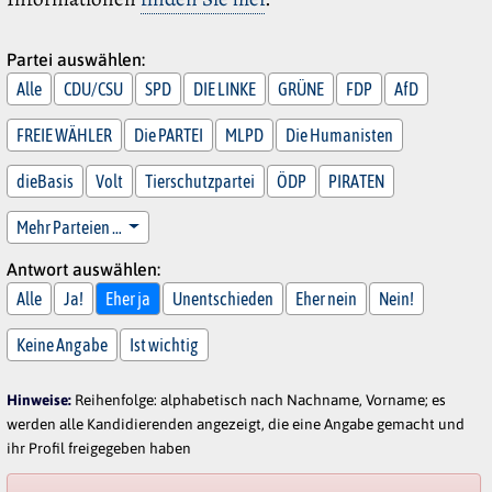
Partei auswählen:
Alle
CDU/CSU
SPD
DIE LINKE
GRÜNE
FDP
AfD
FREIE WÄHLER
Die PARTEI
MLPD
Die Humanisten
dieBasis
Volt
Tierschutzpartei
ÖDP
PIRATEN
Mehr Parteien …
Antwort auswählen:
Alle
Ja!
Eher ja
Unentschieden
Eher nein
Nein!
Keine Angabe
Ist wichtig
Hinweise:
Reihenfolge: alphabetisch nach Nachname, Vorname; es
werden alle Kandidierenden angezeigt, die eine Angabe gemacht und
ihr Profil freigegeben haben