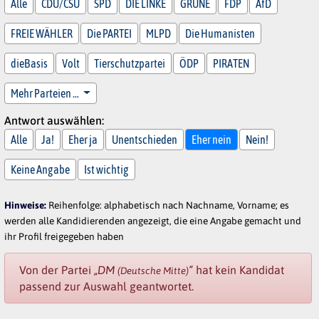
Alle
CDU/CSU
SPD
DIE LINKE
GRÜNE
FDP
AfD
FREIE WÄHLER
Die PARTEI
MLPD
Die Humanisten
dieBasis
Volt
Tierschutzpartei
ÖDP
PIRATEN
Mehr Parteien …
Antwort auswählen:
Alle
Ja!
Eher ja
Unentschieden
Eher nein
Nein!
Keine Angabe
Ist wichtig
Hinweise:
Reihenfolge: alphabetisch nach Nachname, Vorname; es
werden alle Kandidierenden angezeigt, die eine Angabe gemacht und
ihr Profil freigegeben haben
Von der Partei
„DM
“
hat kein Kandidat
(Deutsche Mitte)
passend zur Auswahl geantwortet.