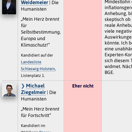
Mindestlohn 
Weidemeier
| Die
inflationsge
Humanisten
Anhebung, bi
„Mein Herz brennt
skeptisch ob
reale Anhebu
für
viele negativ
Selbstbestimmung,
Auswirkunge
Europa und
könnte. Ich 
Klimaschutz!“
eine unabhä
Experten-Kom
Kandidiert auf der
sich diesem
Landesliste
widmet. Näch
Schleswig-Holstein
,
BGE.
Listenplatz 1.
Michael
Eher nicht
Ziegelmeir
| Die
Humanisten
„Mein Herz brennt
für Fortschritt“
Kandidiert im