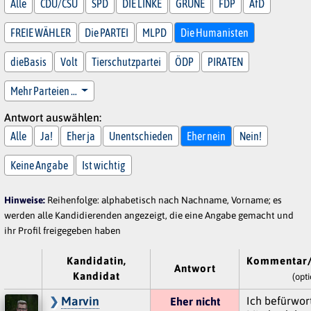
Alle
CDU/CSU
SPD
DIE LINKE
GRÜNE
FDP
AfD
FREIE WÄHLER
Die PARTEI
MLPD
Die Humanisten
dieBasis
Volt
Tierschutzpartei
ÖDP
PIRATEN
Mehr Parteien …
Antwort auswählen:
Alle
Ja!
Eher ja
Unentschieden
Eher nein
Nein!
Keine Angabe
Ist wichtig
Hinweise:
Reihenfolge: alphabetisch nach Nachname, Vorname; es
werden alle Kandidierenden angezeigt, die eine Angabe gemacht und
ihr Profil freigegeben haben
Kandidatin,
Kommentar/
Antwort
Kandidat
(opti
Marvin
Ich befürwor
Eher nicht