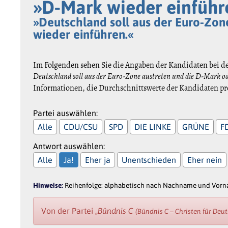
»D-Mark wieder einführ
»Deutschland soll aus der Euro-Zon
wieder einführen.«
Im Folgenden sehen Sie die Angaben der Kandidaten bei d
Deutschland soll aus der Euro-Zone austreten und die D-Mark o
Informationen, die Durchschnittswerte der Kandidaten pro
Partei auswählen:
Alle
CDU/CSU
SPD
DIE LINKE
GRÜNE
F
Antwort auswählen:
Alle
Ja!
Eher ja
Unentschieden
Eher nein
Hinweise:
Reihenfolge: alphabetisch nach Nachname und Vornam
Von der Partei
„Bündnis C
(Bündnis C – Christen für Deu