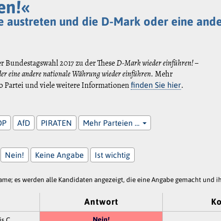
en!«
e austreten und die D-Mark oder eine and
er Bundestagswahl 2017 zu der These
D-Mark wieder einführen! –
der eine andere nationale Währung wieder einführen.
Mehr
 Partei und viele weitere Informationen
.
finden Sie hier
DP
AfD
PIRATEN
Mehr Parteien …
Nein!
Keine Angabe
Ist wichtig
e; es werden alle Kandidaten angezeigt, die eine Angabe gemacht und ihr
Antwort
K
Nein!
is C