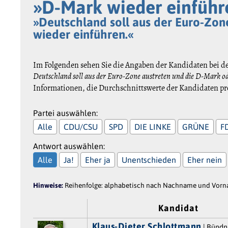
»D-Mark wieder einführ
»Deutschland soll aus der Euro-Zon
wieder einführen.«
Im Folgenden sehen Sie die Angaben der Kandidaten bei d
Deutschland soll aus der Euro-Zone austreten und die D-Mark o
Informationen, die Durchschnittswerte der Kandidaten pro
Partei auswählen:
Alle
CDU/CSU
SPD
DIE LINKE
GRÜNE
F
Antwort auswählen:
Alle
Ja!
Eher ja
Unentschieden
Eher nein
Hinweise:
Reihenfolge: alphabetisch nach Nachname und Vornam
Kandidat
Klaus-Dieter Schlottmann
| Bündn