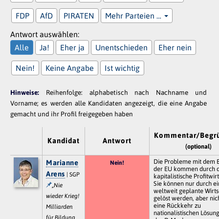
FDP
AfD
PIRATEN
Mehr Parteien …
Antwort auswählen:
Alle
Ja!
Eher ja
Unentschieden
Eher nein
Nein!
Keine Angabe
Ist wichtig
Hinweise:
Reihenfolge: alphabetisch nach Nachname und
Vorname; es werden alle Kandidaten angezeigt, die eine Angabe
gemacht und ihr Profil freigegeben haben
Kommentar/Begr
Kandidat
Antwort
(optional)
Die Probleme mit dem 
Marianne
Nein!
der EU kommen durch d
Arens
| SGP
kapitalistische Profitwirt
Sie können nur durch e
„Nie
weltweit geplante Wirts
wieder Krieg!
gelöst werden, aber nic
eine Rückkehr zu
Milliarden
nationalistischen Lösun
für Bildung