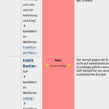
der D-Mark.
und Jobs
statt für
Aufrüstung
und Krieg“
Kandidiert
im
Wahlkreis
Frankfurt
am Main I
.
Der Kampf gegen die E
Endrik
Nein!
nicht auf nationalistisch
Bastian
Ist mir wichtig!
|
Grundlage geführt werd
SGP kämpft für ein vere
SGP
sozialistisches Europa.
Kandidiert
im
Wahlkreis
Leipzig I
.
Kandidiert