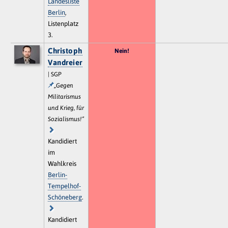
Landesliste
Berlin
,
Listenplatz
3.
Christoph
Nein!
Vandreier
| SGP
„Gegen
Militarismus
und Krieg, für
Sozialismus!“
Kandidiert
im
Wahlkreis
Berlin-
Tempelhof-
Schöneberg
.
Kandidiert