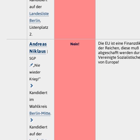
auf der
Landesliste
Berlin
,
Listenplatz
2.
Die EU ist eine Finanzdi
Andreas
Nein!
der Reichen, diese muß
Niklaus
|
abgeschafft werden dur
Vereinigte Sozialistisch
SGP
von Europa!
„Nie
wieder
Krieg!“
Kandidiert
im
Wahlkreis
Berlin-Mitte
.
Kandidiert
auf der