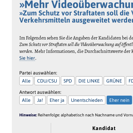
»Mehr Videoüberwachu
»Zum Schutz vor Straftaten soll die
Verkehrsmitteln ausgeweitet werde
Im Folgenden sehen Sie die Angaben der Kandidaten bei d
Zum Schutz vor Straftaten soll die Videoüberwachung auf öffentl
werden.
Mehr Informationen, die Durchschnittswerte der K
.
Sie hier
Partei auswählen:
Alle
CDU/CSU
SPD
DIE LINKE
GRÜNE
F
Antwort auswählen:
Alle
Ja!
Eher ja
Unentschieden
Eher nein
Hinweise:
Reihenfolge: alphabetisch nach Nachname und Vornam
Kandidat