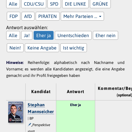
Alle
CDU/CSU
SPD
DIE LINKE
GRÜNE
FDP
AfD
PIRATEN
Mehr Parteien …
Antwort auswählen:
Alle
Ja!
Eher ja
Unentschieden
Eher nein
Nein!
Keine Angabe
Ist wichtig
Hinweise:
Reihenfolge: alphabetisch nach Nachname und
Vorname; es werden alle Kandidaten angezeigt, die eine Angabe
gemacht und ihr Profil freigegeben haben
Kommentar/Be
Kandidat
Antwort
(optional
Stephan
Eher ja
Mannseicher
| BP
„Perspektive
statt