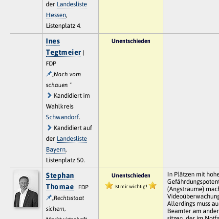
der
Landesliste
Hessen
,
Listenplatz 4.
Ines
Unentschieden
Tegtmeier
|
FDP
„Nach vorn
schauen “
Kandidiert im
Wahlkreis
Schwandorf
.
Kandidiert auf
der
Landesliste
Bayern
,
Listenplatz 50.
In Plätzen mit ho
Stephan
Unentschieden
Gefährdungspotent
Thomae
Ist mir wichtig!
| FDP
(Angsträume) mac
Videoüberwachung
„Rechtsstaat
Allerdings muss au
sichern,
Beamter am ander
sitzen, der im Notf