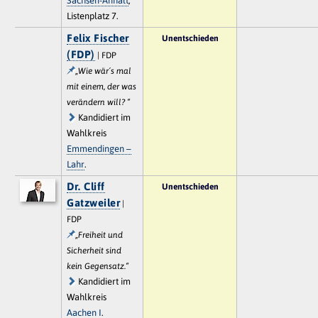
Sachsen-Anhalt
,
Listenplatz 7.
Felix Fischer
Unentschieden
(FDP)
| FDP
„Wie wär´s mal
mit einem, der was
verändern will? “
Kandidiert im
Wahlkreis
Emmendingen –
Lahr
.
Dr. Cliff
Unentschieden
Gatzweiler
|
FDP
„Freiheit und
Sicherheit sind
kein Gegensatz.“
Kandidiert im
Wahlkreis
Aachen I
.