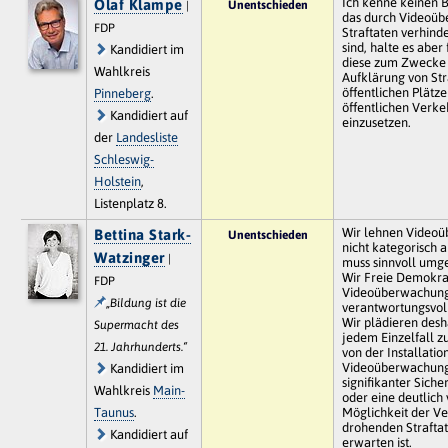
Ich kenne keinen B
Olaf Klampe
Unentschieden
|
das durch Videoü
FDP
Straftaten verhind
sind, halte es aber 
Kandidiert im
diese zum Zwecke
Wahlkreis
Aufklärung von Str
öffentlichen Plätze
Pinneberg
.
öffentlichen Verke
Kandidiert auf
einzusetzen.
der
Landesliste
Schleswig-
Holstein
,
Listenplatz 8.
Wir lehnen Video
Bettina Stark-
Unentschieden
nicht kategorisch a
Watzinger
|
muss sinnvoll umg
Wir Freie Demokra
FDP
Videoüberwachun
„Bildung ist die
verantwortungsvoll
Wir plädieren desha
Supermacht des
jedem Einzelfall zu
21. Jahrhunderts.“
von der Installatio
Videoüberwachung
Kandidiert im
signifikanter Sich
Wahlkreis
Main-
oder eine deutlich
Taunus
.
Möglichkeit der V
drohenden Strafta
Kandidiert auf
erwarten ist.