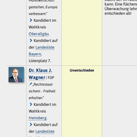
Marktwirtschaft
kann. Eine fläche
gestalten, Europa
Überwachung lehn
entschieden ab!
verbessern“
Kandidiert im
Wahlkreis
Oberallgäu
.
Kandidiert auf
der
Landesliste
Bayern
,
Listenplatz 7.
Dr. Klaus J.
Unentschieden
Wagner
| FDP
„Rechtsstaat
sichern - Freiheit
erhalten“
Kandidiert im
Wahlkreis
Heinsberg
.
Kandidiert auf
der
Landesliste