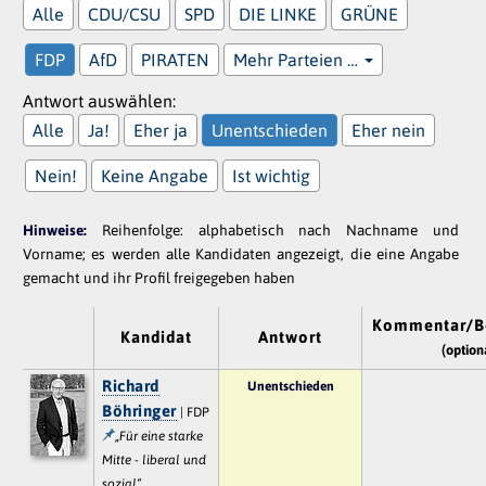
Alle
CDU/CSU
SPD
DIE LINKE
GRÜNE
FDP
AfD
PIRATEN
Mehr Parteien …
Antwort auswählen:
Alle
Ja!
Eher ja
Unentschieden
Eher nein
Nein!
Keine Angabe
Ist wichtig
Hinweise:
Reihenfolge: alphabetisch nach Nachname und
Vorname; es werden alle Kandidaten angezeigt, die eine Angabe
gemacht und ihr Profil freigegeben haben
Kommentar/B
Kandidat
Antwort
(option
Richard
Unentschieden
Böhringer
| FDP
„Für eine starke
Mitte - liberal und
sozial“