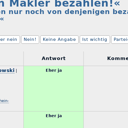
n Makler bezahlen!«
en nur noch von denjenigen bez
.«
er nein
Nein!
Keine Angabe
Ist wichtig
Parte
Antwort
Komme
owski
Eher ja
|
hein-
Eher ja