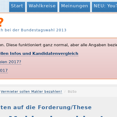
Start
Wahlkreise
Meinungen
NEU: You
?
ch bei der Bundestagswahl 2013
ion. Diese funktioniert ganz normal, aber alle Angaben bezi
ellen Infos und Kandidatenvergleich
teien 2017?
2017
Vermieter sollen Makler bezahlen!
BüSo
ten auf die Forderung/These