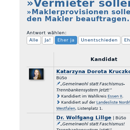
»Vermieter solle
»Maklerprovisionen soll
den Makler beauftragen
Antwort wählen:
Alle
Ja!
Eher ja
Unentschieden
Eh
Kandidat
Katarzyna Dorota Kruczk
BüSo
„Gemeinwohl statt Faschismus-
Trennbankensystem jetzt!“
Kandidiert im Wahlkreis
Essen II
.
Kandidiert auf der
Landesliste Nordr
Westfalen
, Listenplatz 1.
Dr. Wolfgang Lillge
| BüSo
„Gemeinwohl statt Faschismus!
Trennbankensystem jetzt!“