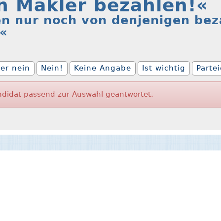
n Makler bezahlen!«
en nur noch von denjenigen bez
.«
er nein
Nein!
Keine Angabe
Ist wichtig
Parte
ndidat passend zur Auswahl geantwortet.