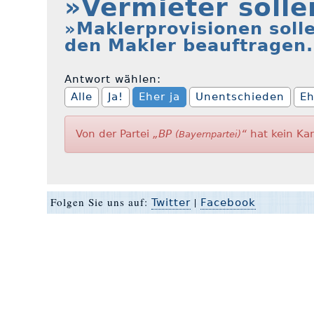
»Vermieter solle
»Maklerprovisionen soll
den Makler beauftragen
Antwort wählen:
Alle
Ja!
Eher ja
Unentschieden
Eh
Von der Partei
„BP
“
hat kein Ka
(Bayernpartei)
Folgen Sie uns auf:
|
Twitter
Facebook