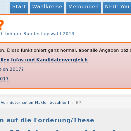
Start
Wahlkreise
Meinungen
NEU: You
?
ch bei der Bundestagswahl 2013
ion. Diese funktioniert ganz normal, aber alle Angaben bezi
ellen Infos und Kandidatenvergleich
teien 2017?
2017
Vermieter sollen Makler bezahlen!
BP
n auf die Forderung/These