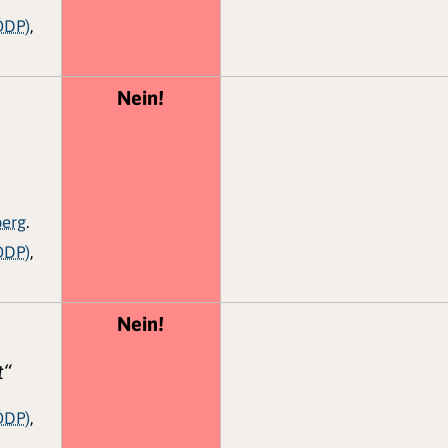
ÖDP)
,
Nein!
berg
.
ÖDP)
,
Nein!
t“
ÖDP)
,