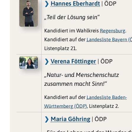
Hannes Eberhardt
| ÖDP
„Teil der Lösung sein“
Kandidiert im Wahlkreis
Regensburg
.
Kandidiert auf der
Landesliste Bayern (
Listenplatz 21.
Verena Föttinger
| ÖDP
„Natur- und Menschenschutz
zusammen macht Sinn!“
Kandidiert auf der
Landesliste Baden-
Württemberg (ÖDP)
, Listenplatz 2.
Maria Göhring
| ÖDP