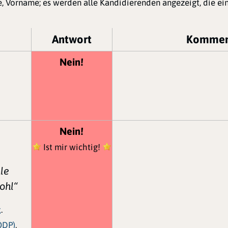
, Vorname; es werden alle Kandidierenden angezeigt, die e
Antwort
Kommen
Nein!
Nein!
Ist mir wichtig!
le
ohl“
t
.
ÖDP)
,