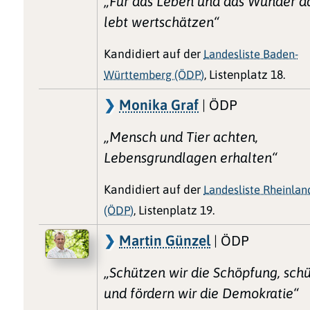
„Für das Leben und das Wunder d
lebt wertschätzen“
Kandidiert auf der
Landesliste Baden-
Württemberg (ÖDP)
, Listenplatz 18.
Monika Graf
| ÖDP
„Mensch und Tier achten,
Lebensgrundlagen erhalten“
Kandidiert auf der
Landesliste Rheinlan
(ÖDP)
, Listenplatz 19.
Martin Günzel
| ÖDP
„Schützen wir die Schöpfung, sch
und fördern wir die Demokratie“