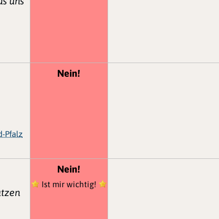
as uns
Nein!
d-Pfalz
Nein!
Ist mir wichtig!
ützen