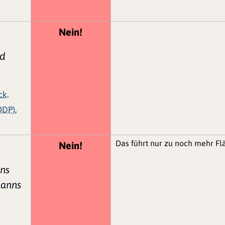
Nein!
nd
ck
.
ÖDP)
,
Das führt nur zu noch mehr Fl
Nein!
nns
manns