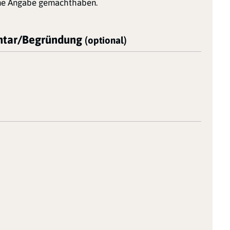
ine Angabe gemachthaben.
tar/Begründung
(optional)