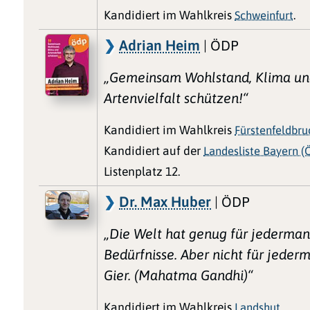
Kandidiert im Wahlkreis
Schweinfurt
.
Adrian Heim
| ÖDP
„Gemeinsam Wohlstand, Klima u
Artenvielfalt schützen!“
Kandidiert im Wahlkreis
Fürstenfeldbru
Kandidiert auf der
Landesliste Bayern (
Listenplatz 12.
Dr. Max Huber
| ÖDP
„Die Welt hat genug für jederma
Bedürfnisse. Aber nicht für jeder
Gier. (Mahatma Gandhi)“
Kandidiert im Wahlkreis
Landshut
.