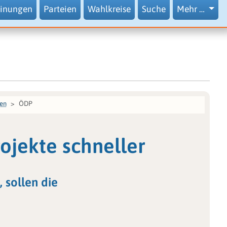
inungen
Parteien
Wahlkreise
Suche
Mehr …
ÖDP
ien
ojekte schneller
 sollen die