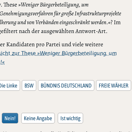
. These
»Weniger Bürgerbeteiligung, um
 Genehmigungsverfahren für große Infrastrukturprojekte
völkerung und von Verbänden eingeschränkt werden.«
? Im
gefiltert nach der ausgewählten Antwort-Art.
r Kandidaten pro Partei und viele weitere
rsicht zur These
»Weniger Bürgerbeteiligung, um
!«
Die Linke
BSW
BÜNDNIS DEUTSCHLAND
FREIE WÄHLER
Nein!
Keine Angabe
Ist wichtig