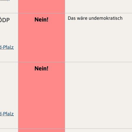
Das wäre undemokratisch
Nein!
ÖDP
d-Pfalz
Nein!
d-Pfalz