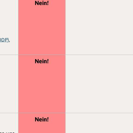
Nein!
ÖDP)
,
Nein!
Nein!