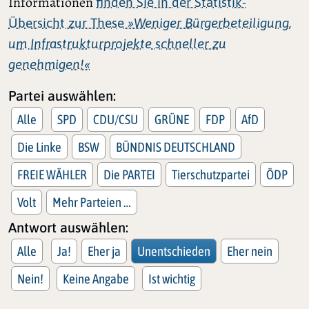
Informationen
finden Sie in der Statistik-
Übersicht zur These
»Weniger Bürgerbeteiligung,
um Infrastrukturprojekte schneller zu
genehmigen!«
Partei auswählen:
Alle
SPD
CDU/CSU
GRÜNE
FDP
AfD
Die Linke
BSW
BÜNDNIS DEUTSCHLAND
FREIE WÄHLER
Die PARTEI
Tierschutzpartei
ÖDP
Volt
Mehr Parteien …
Antwort auswählen:
Alle
Ja!
Eher ja
Unentschieden
Eher nein
Nein!
Keine Angabe
Ist wichtig