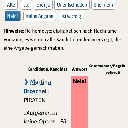
Alle
Ja!
Eher ja
Unentschieden
Eher nein
Nein!
Keine Angabe
Ist wichtig
Hinweise:
Reihenfolge: alphabetisch nach Nachname,
Vorname; es werden alle Kandidierenden angezeigt, die
eine Angabe gemachthaben.
Kommentar/Begrün
Kandidatin, Kandidat
Antwort
(optional)
Nein!
Martina
Broschei
|
PIRATEN
„Aufgeben ist
keine Option - Für