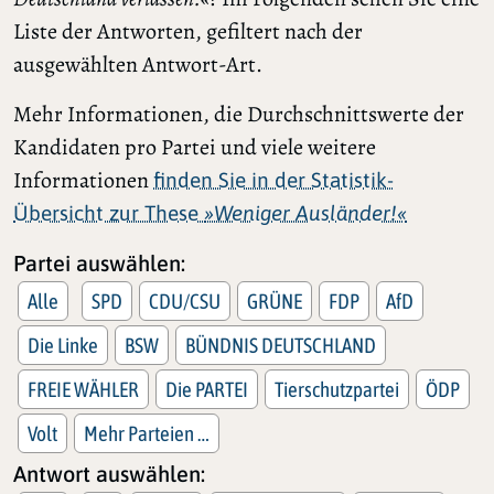
Liste der Antworten, gefiltert nach der
ausgewählten Antwort-Art.
Mehr Informationen, die Durchschnittswerte der
Kandidaten pro Partei und viele weitere
Informationen
finden Sie in der Statistik-
Übersicht zur These
»Weniger Ausländer!«
Partei auswählen:
Alle
SPD
CDU/CSU
GRÜNE
FDP
AfD
Die Linke
BSW
BÜNDNIS DEUTSCHLAND
FREIE WÄHLER
Die PARTEI
Tierschutzpartei
ÖDP
Volt
Mehr Parteien …
Antwort auswählen: