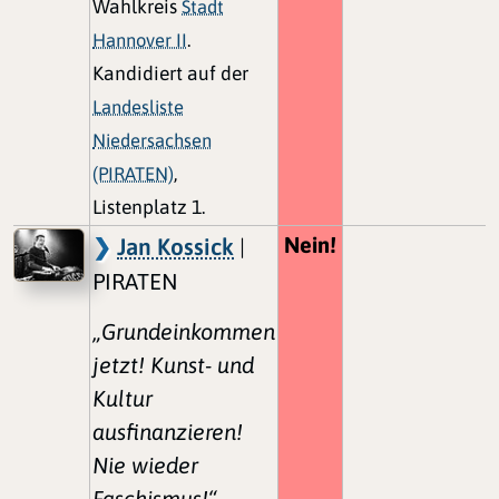
Wahlkreis
Stadt
Hannover II
.
Kandidiert auf der
Landesliste
Niedersachsen
(PIRATEN)
,
Listenplatz 1.
Nein!
Jan Kossick
|
PIRATEN
„Grundeinkommen
jetzt! Kunst- und
Kultur
ausfinanzieren!
Nie wieder
Faschismus!“