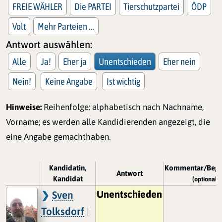
FREIE WÄHLER
Die PARTEI
Tierschutzpartei
ÖDP
Volt
Mehr Parteien …
Antwort auswählen:
Alle
Ja!
Eher ja
Unentschieden
Eher nein
Nein!
Keine Angabe
Ist wichtig
Hinweise:
Reihenfolge: alphabetisch nach Nachname,
Vorname; es werden alle Kandidierenden angezeigt, die
eine Angabe gemachthaben.
Kandidatin,
Kommentar/Begr
Antwort
Kandidat
(optional)
Unentschieden
Sven
Tolksdorf
|