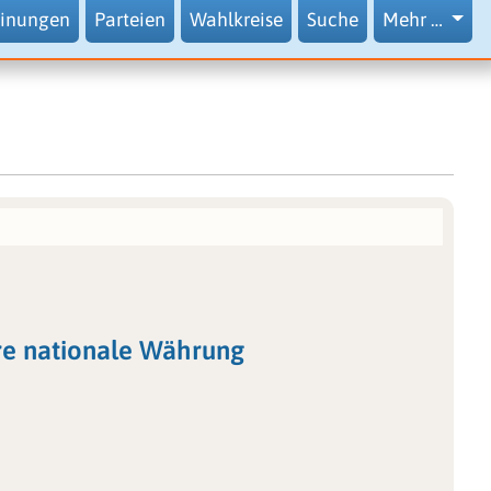
inungen
Parteien
Wahlkreise
Suche
Mehr …
re nationale Währung