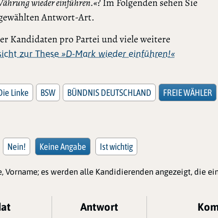
 Währung wieder einführen.«
? Im Folgenden sehen Sie
usgewählten Antwort-Art.
r Kandidaten pro Partei und viele weitere
rsicht zur These
»D-Mark wieder einführen!«
Die Linke
BSW
BÜNDNIS DEUTSCHLAND
FREIE WÄHLER
Nein!
Keine Angabe
Ist wichtig
, Vorname; es werden alle Kandidierenden angezeigt, die e
dat
Antwort
Kom