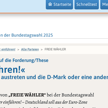
Startseite
Schnelltest
Me
en der Bundestagswahl 2025
FREIE WÄHLER
 einführen!
Alle Parteien
f die Forderung/These
hren!«
 austreten und die D-Mark oder eine ande
 von
„FREIE WÄHLER“
bei der Bundestagswahl
 einführen! – Deutschland soll aus der Euro-Zone